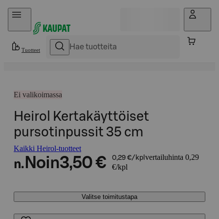
Hyppää sisältöön
Tuotteet
Ei valikoimassa
Heirol Kertakäyttöiset
pursotinpussit 35 cm
Kaikki Heirol-tuotteet
vertailuhinta 0,29
Noin
3,50 €
0,29 €/kpl
n.
€/kpl
Valitse toimitustapa