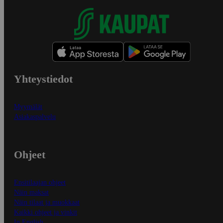
Yhteystiedot
Myymälät
Asiakaspalvelu
Ohjeet
Ensitilaajan ohjeet
Näin maksat
Näin tilaat ja muokkaat
Kaikki ohjeet ja vinkit
In English