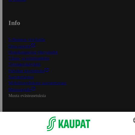
Info
S-Business yrityksille
Oiva-raportit
Osuuskauppojen yhteystiedot
Tilaus- ja toimitusehdot
Tietosuojakäytäntö
Palvelun käyttöehdot
Saavutettavuus
Mobiilisovelluksen saavutettavuus
Mainostajalle
Muuta evästeasetuksia
S-ryhmän palvelut