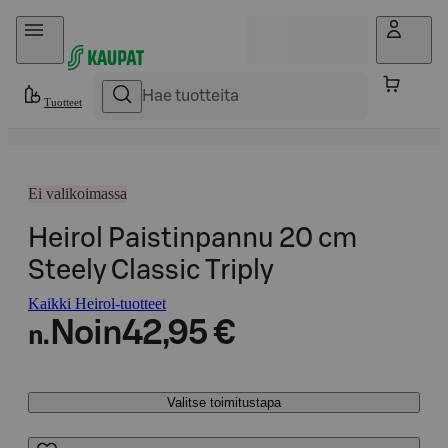
Hyppää sisältöön
Tuotteet
Ei valikoimassa
Heirol Paistinpannu 20 cm
Steely Classic Triply
Kaikki Heirol-tuotteet
Noin
42,95 €
n.
Valitse toimitustapa