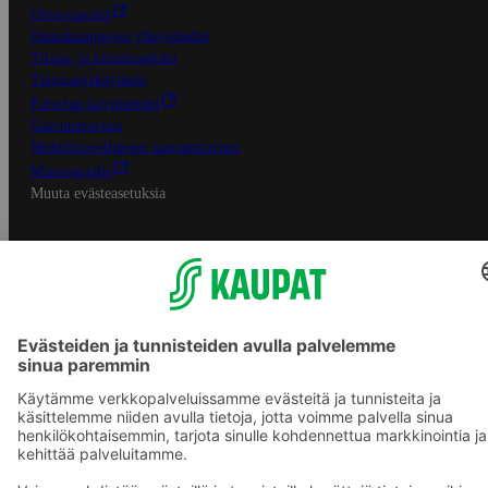
Oiva-raportit
Osuuskauppojen yhteystiedot
Tilaus- ja toimitusehdot
Tietosuojakäytäntö
Palvelun käyttöehdot
Saavutettavuus
Mobiilisovelluksen saavutettavuus
Mainostajalle
Muuta evästeasetuksia
S-ryhmän palvelut
S-ryhmä
Asiakasomistajuus
Yhteishyvä Ruoka -sovellus
S-ostoslista -sovellus
Prisma.fi
Sokos.fi
S-Pankki