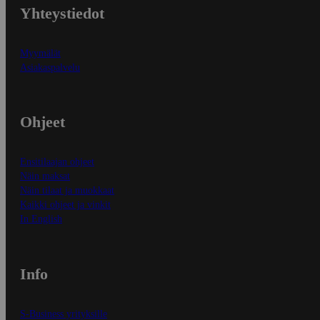
Yhteystiedot
Myymälät
Asiakaspalvelu
Ohjeet
Ensitilaajan ohjeet
Näin maksat
Näin tilaat ja muokkaat
Kaikki ohjeet ja vinkit
In English
Info
S-Business yrityksille