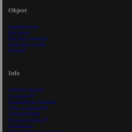
Ohjeet
Ensitilaajan ohjeet
Näin maksat
Näin tilaat ja muokkaat
Kaikki ohjeet ja vinkit
In English
Info
S-Business yrityksille
Oiva-raportit
Osuuskauppojen yhteystiedot
Tilaus- ja toimitusehdot
Tietosuojakäytäntö
Palvelun käyttöehdot
Saavutettavuus
Mobiilisovelluksen saavutettavuus