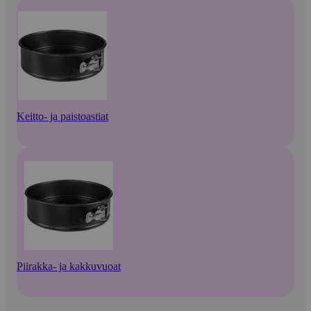
Keitto- ja paistoastiat
Piirakka- ja kakkuvuoat