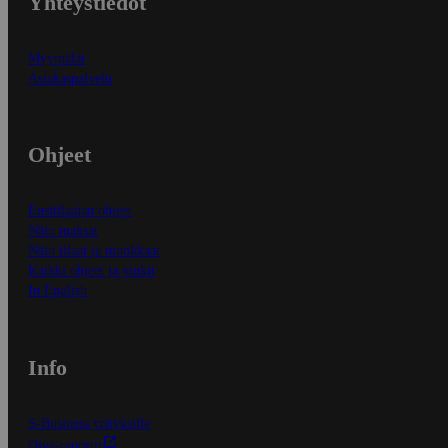
Yhteystiedot
Myymälät
Asiakaspalvelu
Ohjeet
Ensitilaajan ohjeet
Näin maksat
Näin tilaat ja muokkaat
Kaikki ohjeet ja vinkit
In English
Info
S-Business yrityksille
Oiva-raportit