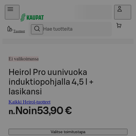
Hyppää sisältöön
Tuotteet
Ei valikoimassa
Heirol Pro uunivuoka
induktiopohjalla 4,5 l +
lasikansi
Kaikki Heirol-tuotteet
Noin
53,90 €
n.
Valitse toimitustapa