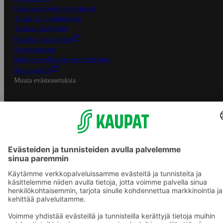
Osuuskauppojen yhteystiedot
Tilaus- ja toimitusehdot
Tietosuojakäytäntö
Palvelun käyttöehdot
Saavutettavuus
Mobiilisovelluksen saavutettavuus
Mainostajalle
Muuta evästeasetuksia
S-ryhmän palvelut
S-ryhmä
Asiakasomistajuus
Yhteishyvä Ruoka -sovellus
S-ostoslista -sovellus
Prisma.fi
Sokos.fi
S-Pankki