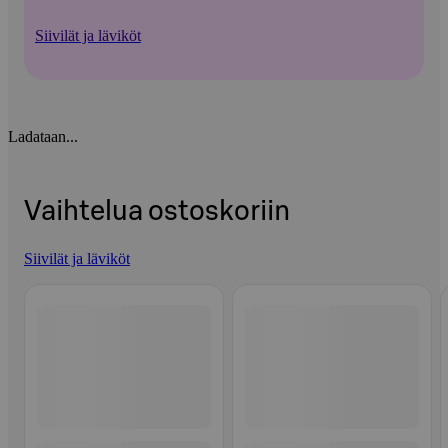
Siivilät ja läviköt
Ladataan...
Vaihtelua ostoskoriin
Siivilät ja läviköt
Ohita listaus