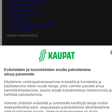
Tilaus- ja toimitusehdot
Tietosuojakäytäntö
Palvelun käyttöehdot
Saavutettavuus
Mobiilisovelluksen saavutettavuus
Mainostajalle
Muuta evästeasetuksia
S-ryhmän palvelut
S-ryhmä
Asiakasomistajuus
Yhteishyvä Ruoka -sovellus
S-ostoslista -sovellus
Prisma.fi
Sokos.fi
S-Pankki
Yhteishyvä