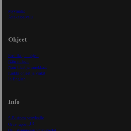
Myymälät
Asiakaspalvelu
Ohjeet
Ensitilaajan ohjeet
Näin maksat
Näin tilaat ja muokkaat
Kaikki ohjeet ja vinkit
In English
Info
S-Business yrityksille
Oiva-raportit
Osuuskauppojen yhteystiedot