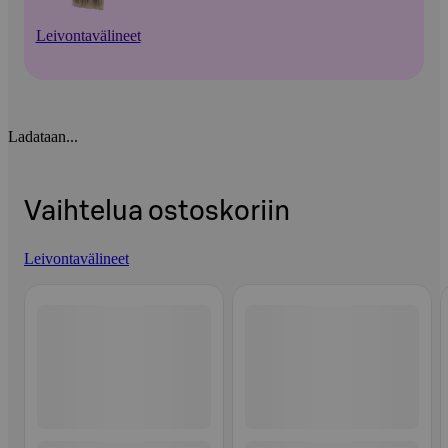
Leivontavälineet
Ladataan...
Vaihtelua ostoskoriin
Leivontavälineet
Ohita listaus