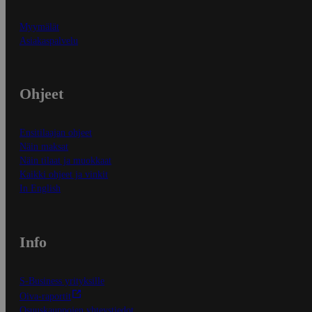
Myymälät
Asiakaspalvelu
Ohjeet
Ensitilaajan ohjeet
Näin maksat
Näin tilaat ja muokkaat
Kaikki ohjeet ja vinkit
In English
Info
S-Business yrityksille
Oiva-raportit
Osuuskauppojen yhteystiedot