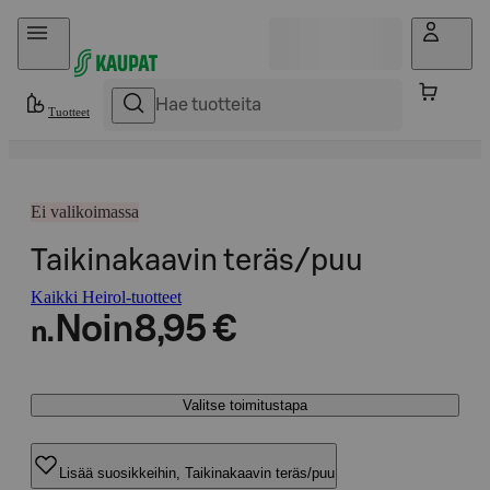
Hyppää sisältöön
Tuotteet
Ei valikoimassa
Taikinakaavin teräs/puu
Kaikki Heirol-tuotteet
Noin
8,95 €
n.
Valitse toimitustapa
Lisää suosikkeihin, Taikinakaavin teräs/puu