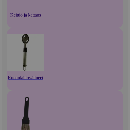
Keittiö ja kattaus
Ruoanlaittovälineet