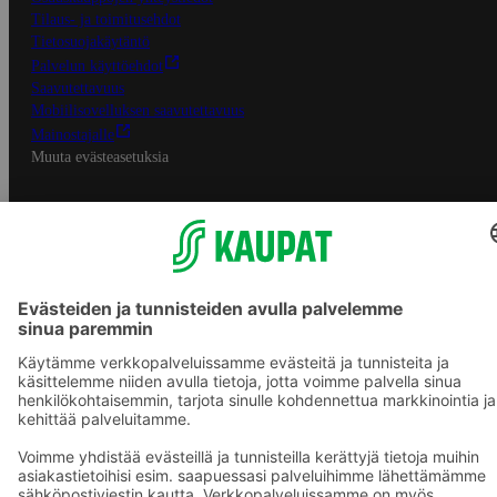
Tilaus- ja toimitusehdot
Tietosuojakäytäntö
Palvelun käyttöehdot
Saavutettavuus
Mobiilisovelluksen saavutettavuus
Mainostajalle
Muuta evästeasetuksia
S-ryhmän palvelut
S-ryhmä
Asiakasomistajuus
Yhteishyvä Ruoka -sovellus
S-ostoslista -sovellus
Prisma.fi
Sokos.fi
S-Pankki
Yhteishyvä