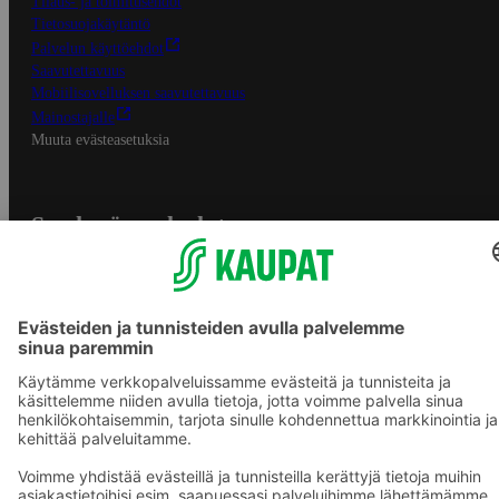
Tilaus- ja toimitusehdot
Tietosuojakäytäntö
Palvelun käyttöehdot
Saavutettavuus
Mobiilisovelluksen saavutettavuus
Mainostajalle
Muuta evästeasetuksia
S-ryhmän palvelut
S-ryhmä
Asiakasomistajuus
Yhteishyvä Ruoka -sovellus
S-ostoslista -sovellus
Prisma.fi
Sokos.fi
S-Pankki
Yhteishyvä
Sokos Hotels