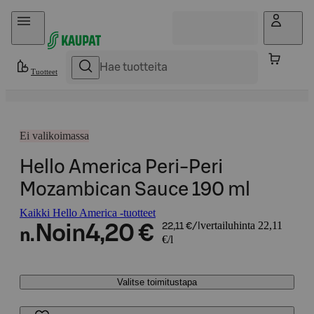
Hyppää sisältöön
Tuotteet
Ei valikoimassa
Hello America Peri-Peri
Mozambican Sauce 190 ml
Kaikki Hello America -tuotteet
vertailuhinta 22,11
Noin
4,20 €
22,11 €/l
n.
€/l
Valitse toimitustapa