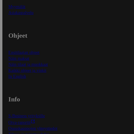
Myymälät
Asiakaspalvelu
Ohjeet
Ensitilaajan ohjeet
Näin maksat
Näin tilaat ja muokkaat
Kaikki ohjeet ja vinkit
In English
Info
S-Business yrityksille
Oiva-raportit
Osuuskauppojen yhteystiedot