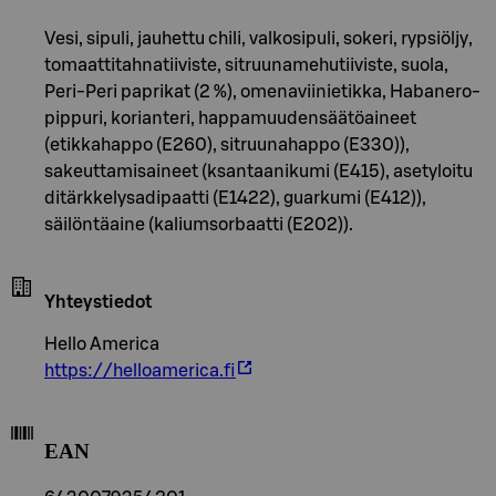
Vesi, sipuli, jauhettu chili, valkosipuli, sokeri, rypsiöljy,
tomaattitahnatiiviste, sitruunamehutiiviste, suola,
Peri-Peri paprikat (2 %), omenaviinietikka, Habanero-
pippuri, korianteri, happamuudensäätöaineet
(etikkahappo (E260), sitruunahappo (E330)),
sakeuttamisaineet (ksantaanikumi (E415), asetyloitu
ditärkkelysadipaatti (E1422), guarkumi (E412)),
säilöntäaine (kaliumsorbaatti (E202)).
Yhteystiedot
Hello America
https://helloamerica.fi
EAN