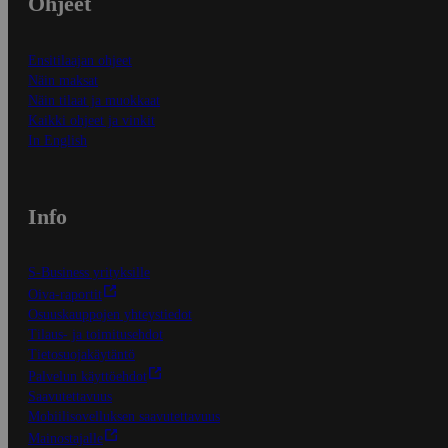
Ohjeet
Ensitilaajan ohjeet
Näin maksat
Näin tilaat ja muokkaat
Kaikki ohjeet ja vinkit
In English
Info
S-Business yrityksille
Oiva-raportit
Osuuskauppojen yhteystiedot
Tilaus- ja toimitusehdot
Tietosuojakäytäntö
Palvelun käyttöehdot
Saavutettavuus
Mobiilisovelluksen saavutettavuus
Mainostajalle