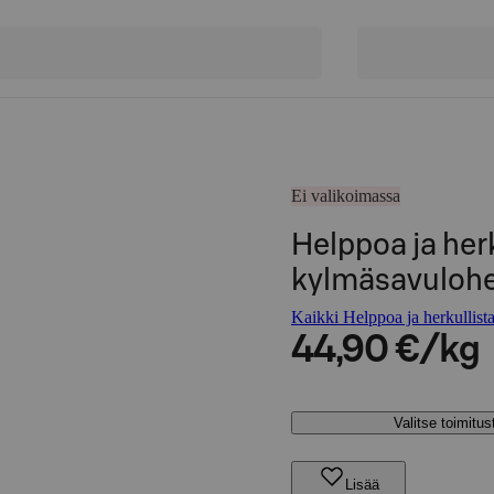
Ei valikoimassa
Helppoa ja her
kylmäsavulohe
Kaikki Helppoa ja herkullista
44,90 €/kg
Valitse toimitu
Lisää