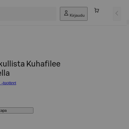
Kirjaudu
kullista Kuhafilee
lla
 -tuotteet
stapa