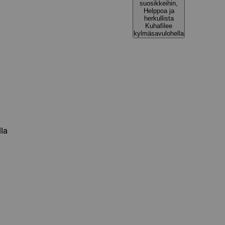
suosikkeihin,
Helppoa ja
herkullista
Kuhafilee
kylmäsavulohella
lla