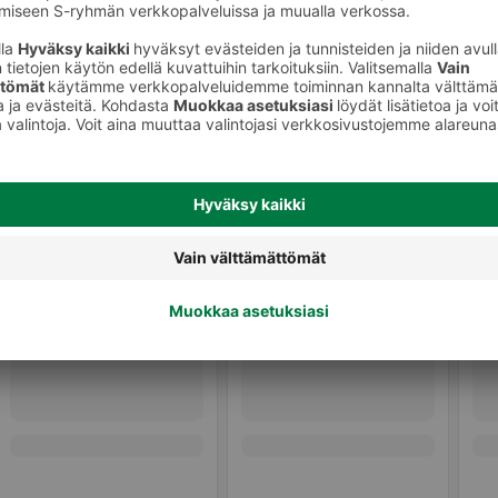
Muu tuore kala