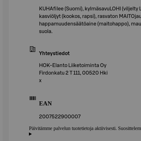
KUHAfilee (Suomi), kylmäsavuLOHI (viljelty
kasviöljyt (kookos, rapsi), rasvaton MAITOj
happamuudensäätöaine (maitohappo), mausteet 
suola.
Yhteystiedot
HOK-Elanto Liiketoiminta Oy
Firdonkatu 2 T 111, 00520 Hki
x
EAN
2007522900007
Päivitämme palvelun tuotetietoja aktiivisesti. Suositte