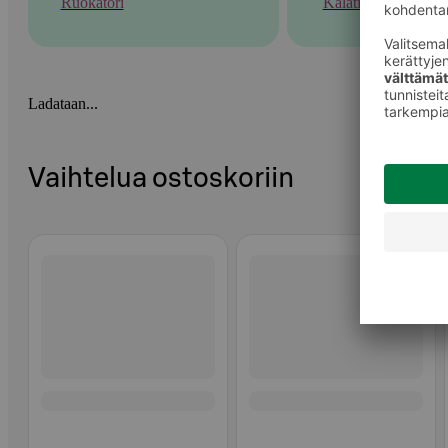
Ruokatori
Kalatiski
Ladataan...
Vaihtelua ostoskoriin
Ohita listaus