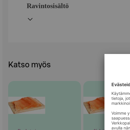
Ravintosisältö
Katso myös