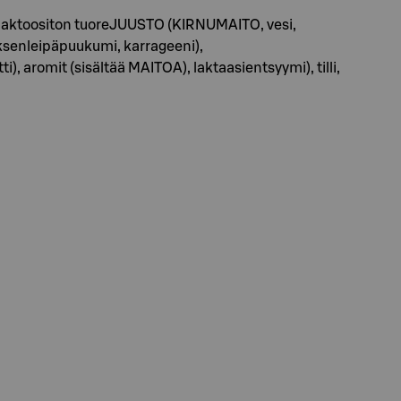
, laktoositon tuoreJUUSTO (KIRNUMAITO, vesi,
eksenleipäpuukumi, karrageeni),
, aromit (sisältää MAITOA), laktaasientsyymi), tilli,