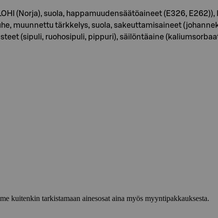
 LOHI (Norja), suola, happamuudensäätöaineet (E326, E262))
auhe, muunnettu tärkkelys, suola, sakeuttamisaineet (johann
(sipuli, ruohosipuli, pippuri), säilöntäaine (kaliumsorbaatti)
lemme kuitenkin tarkistamaan ainesosat aina myös myyntipakkauksesta.