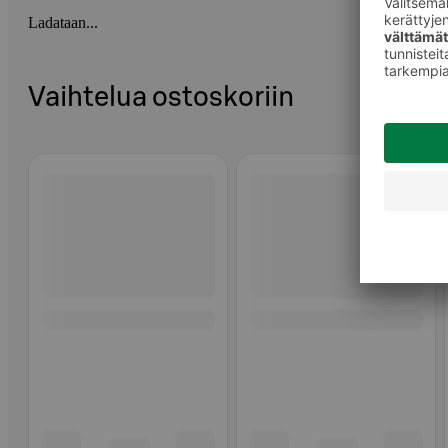
Ladataan...
Vaihtelua ostoskoriin
Ohita listaus