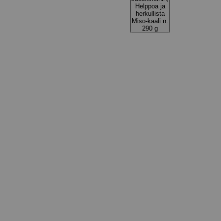
Helppoa ja
herkullista
Miso-kaali n.
290 g