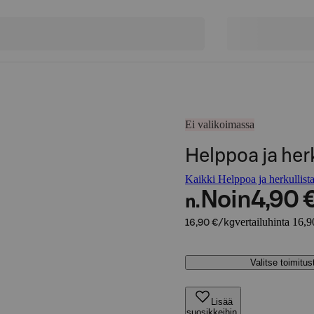
Ei valikoimassa
Helppoa ja herk
Kaikki Helppoa ja herkullista
Noin
4,90 
n.
vertailuhinta 16,9
16,90 €/kg
Valitse toimitu
Lisää
suosikkeihin,