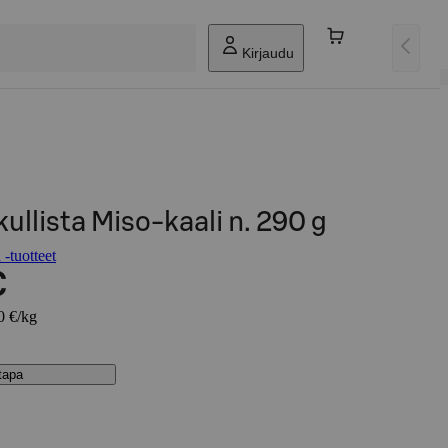
Kirjaudu
ullista Miso-kaali n. 290 g
 -tuotteet
€
0 €/kg
stapa