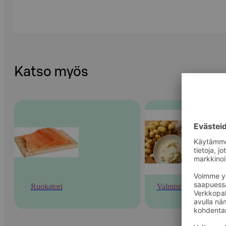
Katso myös
Ruokatori
Valmisruoka