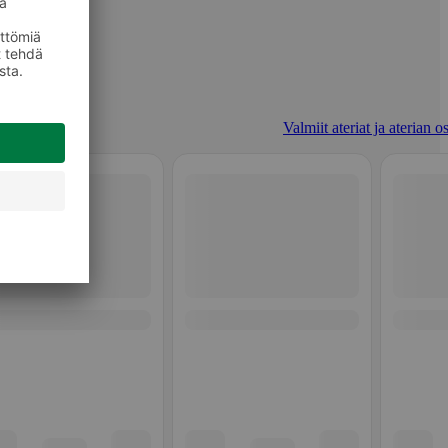
Valmiit ateriat ja aterian o