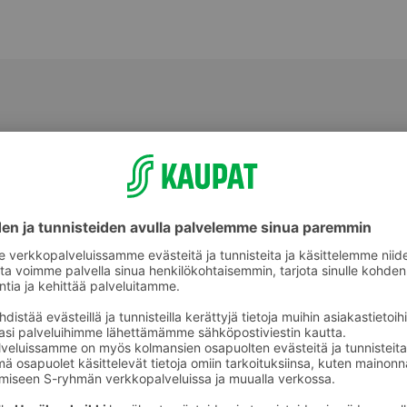
Valmiit ateriat ja aterian osat