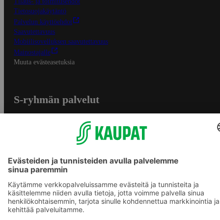
Tilaus- ja toimitusehdot
Tietosuojakäytäntö
Palvelun käyttöehdot
Saavutettavuus
Mobiilisovelluksen saavutettavuus
Mainostajalle
Muuta evästeasetuksia
S-ryhmän palvelut
S-ryhmä
Asiakasomistajuus
Yhteishyvä Ruoka -sovellus
S-ostoslista -sovellus
Prisma.fi
Sokos.fi
S-Pankki
Yhteishyvä
Sokos Hotels