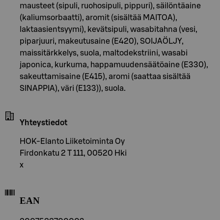
mausteet (sipuli, ruohosipuli, pippuri), säilöntäaine
(kaliumsorbaatti), aromit (sisältää MAITOA),
laktaasientsyymi), kevätsipuli, wasabitahna (vesi,
piparjuuri, makeutusaine (E420), SOIJAÖLJY,
maissitärkkelys, suola, maltodekstriini, wasabi
japonica, kurkuma, happamuudensäätöaine (E330),
sakeuttamisaine (E415), aromi (saattaa sisältää
SINAPPIA), väri (E133)), suola.
Yhteystiedot
HOK-Elanto Liiketoiminta Oy
Firdonkatu 2 T 111, 00520 Hki
x
EAN