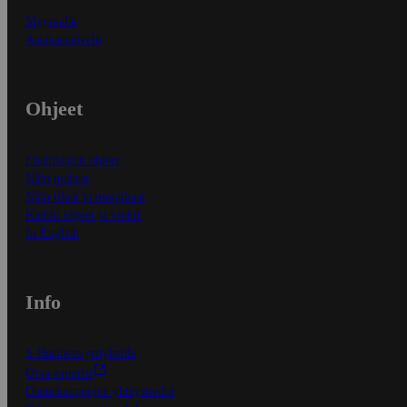
Myymälät
Asiakaspalvelu
Ohjeet
Ensitilaajan ohjeet
Näin maksat
Näin tilaat ja muokkaat
Kaikki ohjeet ja vinkit
In English
Info
S-Business yrityksille
Oiva-raportit
Osuuskauppojen yhteystiedot