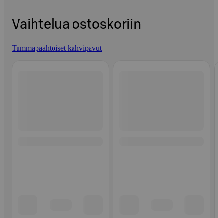
Vaihtelua ostoskoriin
Tummapaahtoiset kahvipavut
Ohita listaus