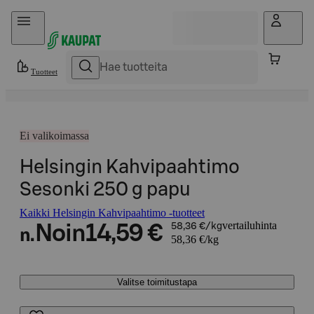
Hyppää sisältöön
Tuotteet
Ei valikoimassa
Helsingin Kahvipaahtimo
Sesonki 250 g papu
Kaikki Helsingin Kahvipaahtimo -tuotteet
vertailuhinta
Noin
14,59 €
58,36 €/kg
n.
58,36 €/kg
Valitse toimitustapa