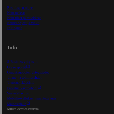
Ensitilaajan ohjeet
Näin maksat
Näin tilaat ja muokkaat
Kaikki ohjeet ja vinkit
In English
Info
S-Business yrityksille
Oiva-raportit
Osuuskauppojen yhteystiedot
Tilaus- ja toimitusehdot
Tietosuojakäytäntö
Palvelun käyttöehdot
Saavutettavuus
Mobiilisovelluksen saavutettavuus
Mainostajalle
Muuta evästeasetuksia