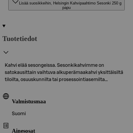
Lisää suosikkeihin, Helsingin Kahvipaahtimo Sesonki 250 g
papu
Tuotetiedot
Kahvi elää sesongeissa. Sesonkikahvimme on
satokausittain vaihtuva alkuperämaakahvi yksittäisiltä
tiloilta, osuuskunnilta tai prosessointiasemilta…
Valmistusmaa
Suomi
Ainesosat