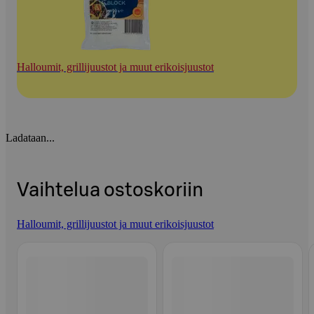
Halloumit, grillijuustot ja muut erikoisjuustot
Ladataan...
Vaihtelua ostoskoriin
Halloumit, grillijuustot ja muut erikoisjuustot
Ohita listaus