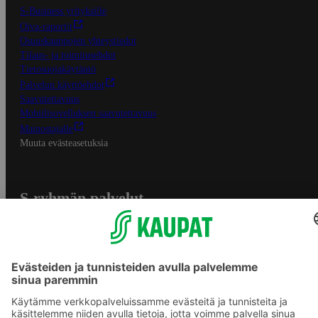
S-Business yrityksille
Oiva-raportit
Osuuskauppojen yhteystiedot
Tilaus- ja toimitusehdot
Tietosuojakäytäntö
Palvelun käyttöehdot
Saavutettavuus
Mobiilisovelluksen saavutettavuus
Mainostajalle
Muuta evästeasetuksia
S-ryhmän palvelut
S-ryhmä
Asiakasomistajuus
Yhteishyvä Ruoka -sovellus
S-ostoslista -sovellus
Prisma.fi
Sokos.fi