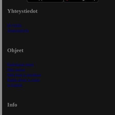
Yhteystiedot
Myymälät
Asiakaspalvelu
Ohjeet
Ensitilaajan ohjeet
Näin maksat
Näin tilaat ja muokkaat
Kaikki ohjeet ja vinkit
In English
Info