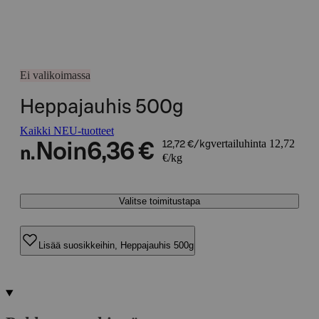
Ei valikoimassa
Heppajauhis 500g
Kaikki NEU-tuotteet
vertailuhinta 12,72
Noin
6,36 €
12,72 €/kg
n.
€/kg
Valitse toimitustapa
Lisää suosikkeihin, Heppajauhis 500g