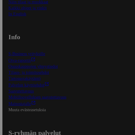
Näin tilaat ja muokkaat
Kaikki ohjeet ja vinkit
In English
Info
S-Business yrityksille
Oiva-raportit
Osuuskauppojen yhteystiedot
Tilaus- ja toimitusehdot
Tietosuojakäytäntö
Palvelun käyttöehdot
Saavutettavuus
Mobiilisovelluksen saavutettavuus
Mainostajalle
Muuta evästeasetuksia
S-ryhmän palvelut