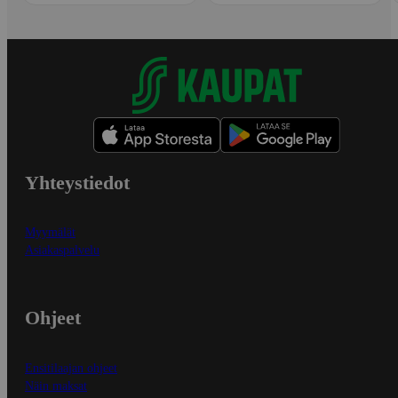
Yhteystiedot
Myymälät
Asiakaspalvelu
Ohjeet
Ensitilaajan ohjeet
Näin maksat