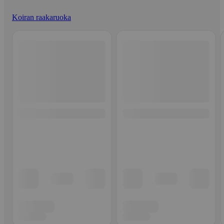
Koiran raakaruoka
Ohita listaus