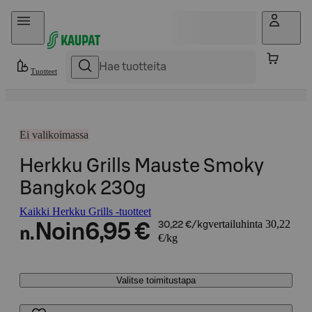
Hyppää sisältöön
Tuotteet
Ei valikoimassa
Herkku Grills Mauste Smoky
Bangkok 230g
Kaikki Herkku Grills -tuotteet
vertailuhinta 30,22
Noin
6,95 €
30,22 €/kg
n.
€/kg
Valitse toimitustapa