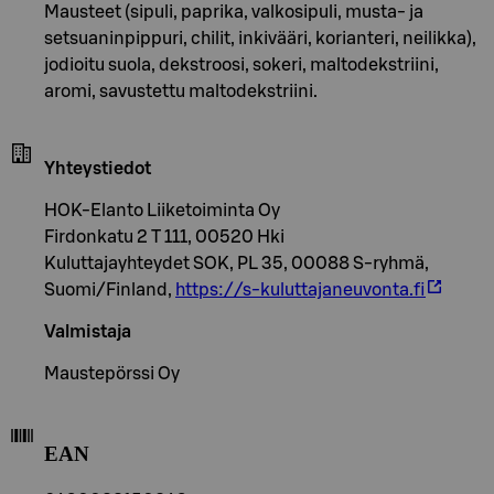
Mausteet (sipuli, paprika, valkosipuli, musta- ja
setsuaninpippuri, chilit, inkivääri, korianteri, neilikka),
jodioitu suola, dekstroosi, sokeri, maltodekstriini,
aromi, savustettu maltodekstriini.
Yhteystiedot
HOK-Elanto Liiketoiminta Oy
Firdonkatu 2 T 111, 00520 Hki
Kuluttajayhteydet SOK, PL 35, 00088 S-ryhmä,
Suomi/Finland,
https://s-kuluttajaneuvonta.fi
Valmistaja
Maustepörssi Oy
EAN