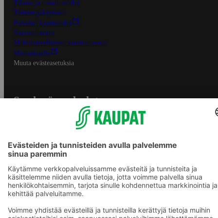
Tilaus- ja toimitusehdot
Tietosuojakäytäntö
Palvelun käyttöehdot
Saavutettavuus
Mobiilisovelluksen saavutettavuus
Mainostajalle
Muuta evästeasetuksia
S-ryhmän palvelut
S-ryhmä
Asiakasomistajuus
Yhteishyvä Ruoka -sovellus
S-ostoslista -sovellus
Prisma.fi
Sokos.fi
S-Pankki
Yhteishyvä
Sokos Hotels