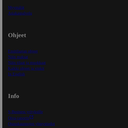
Myymälät
Asiakaspalvelu
Ohjeet
Ensitilaajan ohjeet
Näin maksat
Näin tilaat ja muokkaat
Kaikki ohjeet ja vinkit
In English
Info
S-Business yrityksille
Oiva-raportit
Osuuskauppojen yhteystiedot