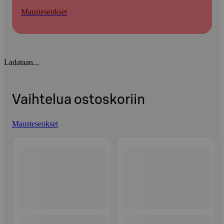
Mausteseokset
Ladataan...
Vaihtelua ostoskoriin
Mausteseokset
Ohita listaus