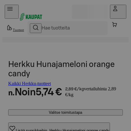
Hyppää sisältöön
Tuotteet
Herkku Hunajameloni orange
candy
Kaikki Herkku-tuotteet
vertailuhinta 2,89
Noin
5,74 €
2,89 €/kg
n.
€/kg
Valitse toimitustapa
Lisää suosikkeihin, Herkku Hunajameloni orange candy