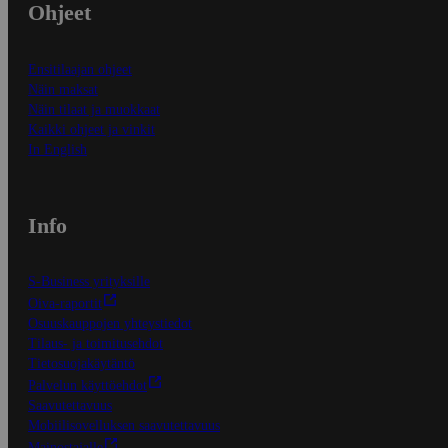
Ohjeet
Ensitilaajan ohjeet
Näin maksat
Näin tilaat ja muokkaat
Kaikki ohjeet ja vinkit
In English
Info
S-Business yrityksille
Oiva-raportit
Osuuskauppojen yhteystiedot
Tilaus- ja toimitusehdot
Tietosuojakäytäntö
Palvelun käyttöehdot
Saavutettavuus
Mobiilisovelluksen saavutettavuus
Mainostajalle