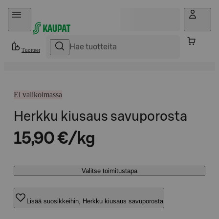
Hyppää sisältöön
Tuotteet
Ei valikoimassa
Herkku kiusaus savuporosta
15,90 €/kg
Valitse toimitustapa
Lisää suosikkeihin, Herkku kiusaus savuporosta