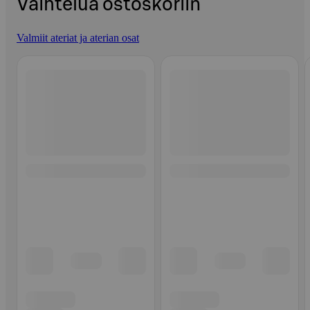
Vaihtelua ostoskoriin
Valmiit ateriat ja aterian osat
Ohita listaus