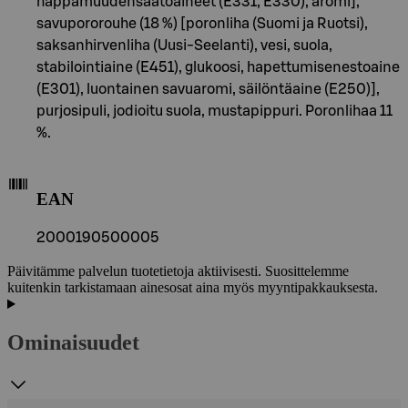
happamuudensäätöaineet (E331, E330), aromi],
savupororouhe (18 %) [poronliha (Suomi ja Ruotsi),
saksanhirvenliha (Uusi-Seelanti), vesi, suola,
stabilointiaine (E451), glukoosi, hapettumisenestoaine
(E301), luontainen savuaromi, säilöntäaine (E250)],
purjosipuli, jodioitu suola, mustapippuri. Poronlihaa 11
%.
EAN
2000190500005
Päivitämme palvelun tuotetietoja aktiivisesti. Suosittelemme
kuitenkin tarkistamaan ainesosat aina myös myyntipakkauksesta.
Ominaisuudet