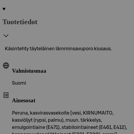
Tuotetiedot
Käsintehty täyteläinen lämminsavuporo kiusaus.
Valmistusmaa
Suomi
Ainesosat
Peruna, kasvirasvasekoite [vesi, KIRNUMAITO,
kasviöljyt (rypsi, palmu), muun. tärkkelys,
emulgointiaine (E471), stabilointiaineet (E461, E412),