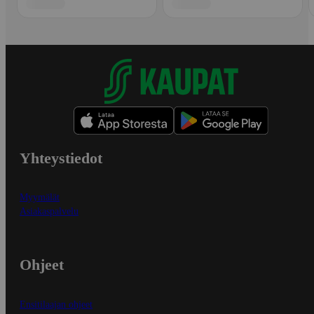
Yhteystiedot
Myymälät
Asiakaspalvelu
Ohjeet
Ensitilaajan ohjeet