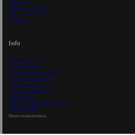
Näin maksat
Näin tilaat ja muokkaat
Kaikki ohjeet ja vinkit
In English
Info
S-Business yrityksille
Oiva-raportit
Osuuskauppojen yhteystiedot
Tilaus- ja toimitusehdot
Tietosuojakäytäntö
Palvelun käyttöehdot
Saavutettavuus
Mobiilisovelluksen saavutettavuus
Mainostajalle
Muuta evästeasetuksia