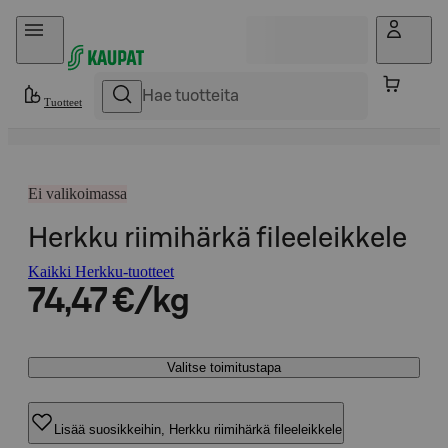
Hyppää sisältöön
Tuotteet
Ei valikoimassa
Herkku riimihärkä fileeleikkele
Kaikki Herkku-tuotteet
74,47 €/kg
Valitse toimitustapa
Lisää suosikkeihin, Herkku riimihärkä fileeleikkele