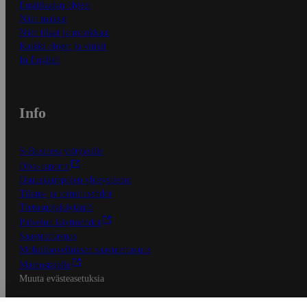
Ensitilaajan ohjeet
Näin maksat
Näin tilaat ja muokkaat
Kaikki ohjeet ja vinkit
In English
Info
S-Business yrityksille
Oiva-raportit
Osuuskauppojen yhteystiedot
Tilaus- ja toimitusehdot
Tietosuojakäytäntö
Palvelun käyttöehdot
Saavutettavuus
Mobiilisovelluksen saavutettavuus
Mainostajalle
Muuta evästeasetuksia