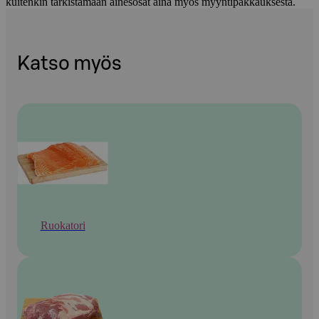
kuitenkin tarkistamaan ainesosat aina myös myyntipakkauksesta.
Katso myös
Ruokatori