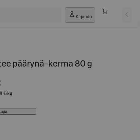
Kirjaudu
 tee päärynä-kerma 80 g
€
38 €/kg
stapa