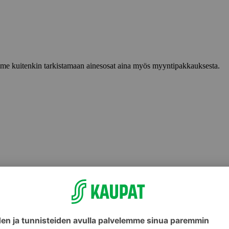
lemme kuitenkin tarkistamaan ainesosat aina myös myyntipakkauksesta.