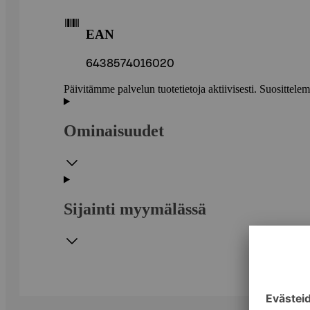
EAN
6438574016020
Päivitämme palvelun tuotetietoja aktiivisesti. Suositte
Ominaisuudet
Sijainti myymälässä