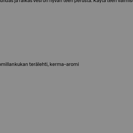
das ja raikas vesi on hyvän teen perusta. Käytä teen valmistu
momillankukan terälehti, kerma-aromi