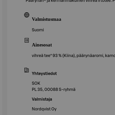
Päärynän- ja kermanmakuinen vihreä irtotee. Puh
Valmistusmaa
Suomi
Ainesosat
vihreä tee* 93 % (Kiina), päärynäaromi, ka
Yhteystiedot
SOK
PL 35, 00088 S-ryhmä
Valmistaja
Nordqvist Oy