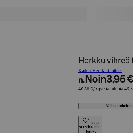
Herkku vihreä
Kaikki Herkku-tuotteet
Noin
3,95 
n.
vertailuhinta 49,
49,38 €/kg
Valitse toimitu
Lisää
suosikkeihin,
Herkku