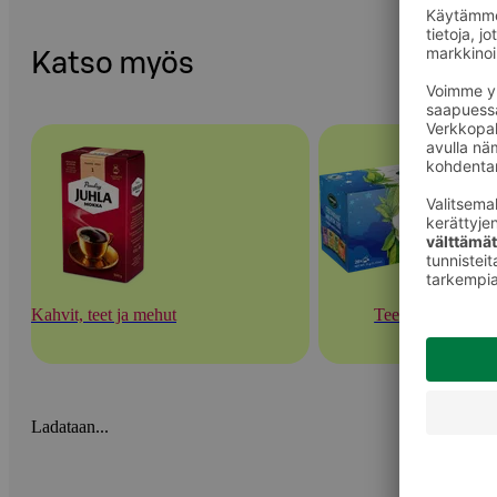
Katso myös
Kahvit, teet ja mehut
Teet
Ladataan...