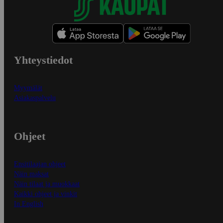
Yhteystiedot
Myymälät
Asiakaspalvelu
Ohjeet
Ensitilaajan ohjeet
Näin maksat
Näin tilaat ja muokkaat
Kaikki ohjeet ja vinkit
In English