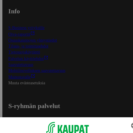
Info
S-Business yrityksille
Oiva-raportit
Osuuskauppojen yhteystiedot
Tilaus- ja toimitusehdot
Tietosuojakäytäntö
Palvelun käyttöehdot
Saavutettavuus
Mobiilisovelluksen saavutettavuus
Mainostajalle
Muuta evästeasetuksia
S-ryhmän palvelut
S-ryhmä
Asiakasomistajuus