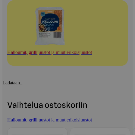
Halloumit, grillijuustot ja muut erikoisjuustot
Ladataan...
Vaihtelua ostoskoriin
Halloumit, grillijuustot ja muut erikoisjuustot
Ohita listaus