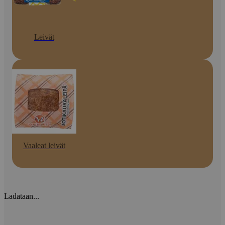
Leivät
Vaaleat leivät
Ladataan...