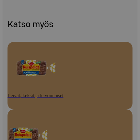
Katso myös
Leivät, keksit ja leivonnaiset