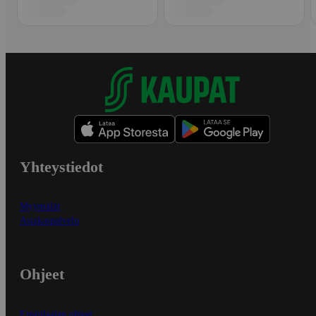
Yhteystiedot
Myymälät
Asiakaspalvelu
Ohjeet
Ensitilaajan ohjeet