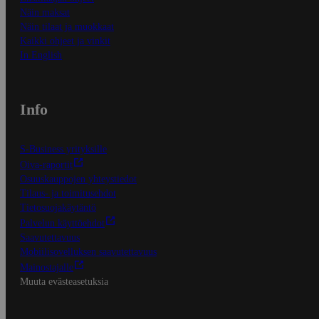
Näin maksat
Näin tilaat ja muokkaat
Kaikki ohjeet ja vinkit
In English
Info
S-Business yrityksille
Oiva-raportit
Osuuskauppojen yhteystiedot
Tilaus- ja toimitusehdot
Tietosuojakäytäntö
Palvelun käyttöehdot
Saavutettavuus
Mobiilisovelluksen saavutettavuus
Mainostajalle
Muuta evästeasetuksia