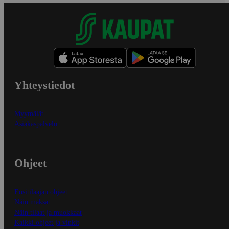
Yhteystiedot
Myymälät
Asiakaspalvelu
Ohjeet
Ensitilaajan ohjeet
Näin maksat
Näin tilaat ja muokkaat
Kaikki ohjeet ja vinkit