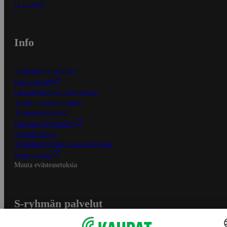
In English
Info
S-Business yrityksille
Oiva-raportit
Osuuskauppojen yhteystiedot
Tilaus- ja toimitusehdot
Tietosuojakäytäntö
Palvelun käyttöehdot
Saavutettavuus
Mobiilisovelluksen saavutettavuus
Mainostajalle
Muuta evästeasetuksia
S-ryhmän palvelut