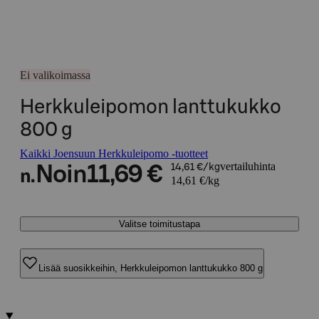
Ei valikoimassa
Herkkuleipomon lanttukukko
800 g
Kaikki Joensuun Herkkuleipomo -tuotteet
vertailuhinta
Noin
11,69 €
14,61 €/kg
n.
14,61 €/kg
Valitse toimitustapa
Lisää suosikkeihin, Herkkuleipomon lanttukukko 800 g