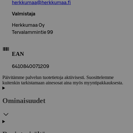
herkkumaa@herkkumaa.fi
Valmistaja
Herkkumaa Oy
Tervalammintie 99
EAN
6410840071209
Päivitämme palvelun tuotetietoja aktiivisesti. Suosittelemme
kuitenkin tarkistamaan ainesosat aina myös myyntipakkauksesta.
Ominaisuudet