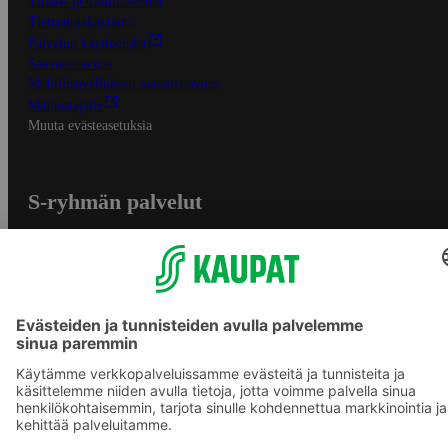
Tilaus- ja toimitusehdot
Tietosuojakäytäntö
Palvelun käyttöehdot
Saavutettavuus
Mobiilisovelluksen saavutettavuus
Mainostajalle
Muuta evästeasetuksia
S-ryhmän palvelut
S-ryhmä
Asiakasomistajuus
Yhteishyvä Ruoka -sovellus
S-ostoslista -sovellus
Prisma.fi
Sokos.fi
S-Pankki
Yhteishyvä
Sokos Hotels