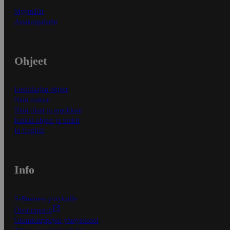
Myymälät
Asiakaspalvelu
Ohjeet
Ensitilaajan ohjeet
Näin maksat
Näin tilaat ja muokkaat
Kaikki ohjeet ja vinkit
In English
Info
S-Business yrityksille
Oiva-raportit
Osuuskauppojen yhteystiedot