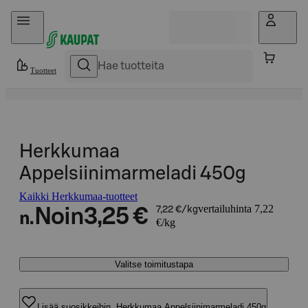
Hyppää sisältöön
Tuotteet
Herkkumaa
Appelsiinimarmeladi 450g
Kaikki Herkkumaa-tuotteet
vertailuhinta 7,22
Noin
3,25 €
7,22 €/kg
n.
€/kg
Valitse toimitustapa
Lisää suosikkeihin, Herkkumaa Appelsiinimarmeladi 450g