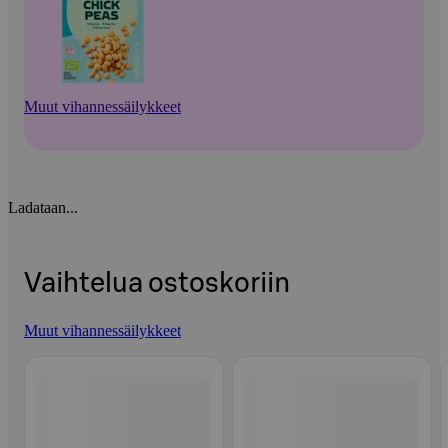
Muut vihannessäilykkeet
Ladataan...
Vaihtelua ostoskoriin
Muut vihannessäilykkeet
Ohita listaus