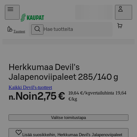
Hyppää sisältöön
Tuotteet
Herkkumaa Devil's
Jalapenoviipaleet 285/140 g
Kaikki Devil's-tuotteet
vertailuhinta 19,64
Noin
2,75 €
19,64 €/kg
n.
€/kg
Valitse toimitustapa
Lisää suosikkeihin, Herkkumaa Devil's Jalapenoviipaleet