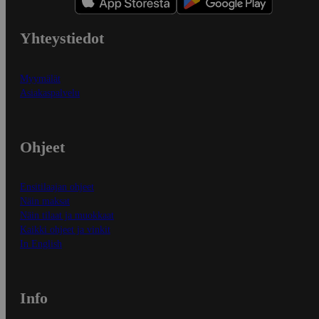
Yhteystiedot
Myymälät
Asiakaspalvelu
Ohjeet
Ensitilaajan ohjeet
Näin maksat
Näin tilaat ja muokkaat
Kaikki ohjeet ja vinkit
In English
Info