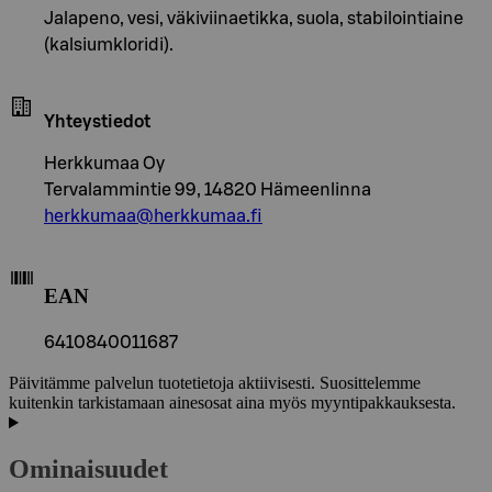
Jalapeno, vesi, väkiviinaetikka, suola, stabilointiaine
(kalsiumkloridi).
Yhteystiedot
Herkkumaa Oy
Tervalammintie 99, 14820 Hämeenlinna
herkkumaa@herkkumaa.fi
EAN
6410840011687
Päivitämme palvelun tuotetietoja aktiivisesti. Suosittelemme
kuitenkin tarkistamaan ainesosat aina myös myyntipakkauksesta.
Ominaisuudet