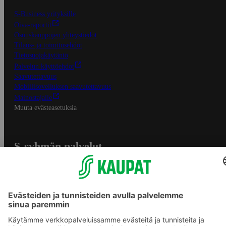
S-Business yrityksille
Oiva-raportit
Osuuskauppojen yhteystiedot
Tilaus- ja toimitusehdot
Tietosuojakäytäntö
Palvelun käyttöehdot
Saavutettavuus
Mobiilisovelluksen saavutettavuus
Mainostajalle
Muuta evästeasetuksia
S-ryhmän palvelut
S-ryhmä
Asiakasomistajuus
Yhteishyvä Ruoka -sovellus
S-ostoslista -sovellus
Prisma.fi