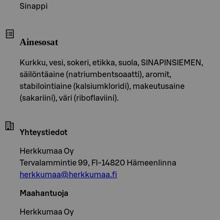
Sinappi
Ainesosat
Kurkku, vesi, sokeri, etikka, suola, SINAPINSIEMEN,
säilöntäaine (natriumbentsoaatti), aromit,
stabilointiaine (kalsiumkloridi), makeutusaine
(sakariini), väri (riboflaviini).
Yhteystiedot
Herkkumaa Oy
Tervalammintie 99, FI-14820 Hämeenlinna
herkkumaa@herkkumaa.fi
Maahantuoja
Herkkumaa Oy