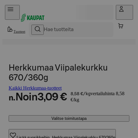
Hyppää sisältöön
Tuotteet
Herkkumaa Viipalekurkku
670/360g
Kaikki Herkkumaa-tuotteet
vertailuhinta 8,58
Noin
3,09 €
8,58 €/kg
n.
€/kg
Valitse toimitustapa
Lisää suosikkeihin, Herkkumaa Viipalekurkku 670/360g