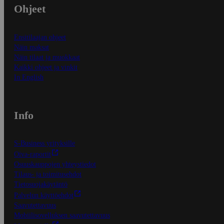
Ohjeet
Ensitilaajan ohjeet
Näin maksat
Näin tilaat ja muokkaat
Kaikki ohjeet ja vinkit
In English
Info
S-Business yrityksille
Oiva-raportit
Osuuskauppojen yhteystiedot
Tilaus- ja toimitusehdot
Tietosuojakäytäntö
Palvelun käyttöehdot
Saavutettavuus
Mobiilisovelluksen saavutettavuus