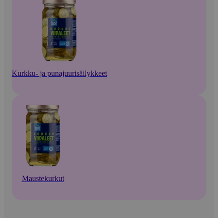
Kurkku- ja punajuurisäilykkeet
Maustekurkut