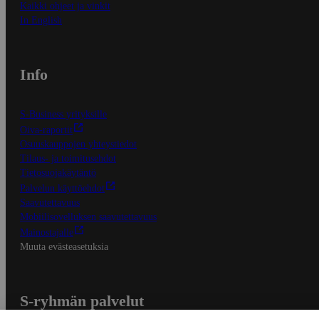
Kaikki ohjeet ja vinkit
In English
Info
S-Business yrityksille
Oiva-raportit
Osuuskauppojen yhteystiedot
Tilaus- ja toimitusehdot
Tietosuojakäytäntö
Palvelun käyttöehdot
Saavutettavuus
Mobiilisovelluksen saavutettavuus
Mainostajalle
Muuta evästeasetuksia
S-ryhmän palvelut