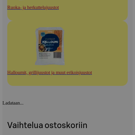
Ruoka- ja herkuttelujuustot
Halloumit, grillijuustot ja muut erikoisjuustot
Ladataan...
Vaihtelua ostoskoriin