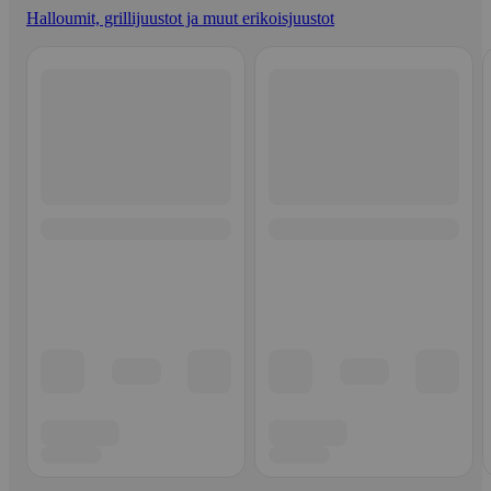
Halloumit, grillijuustot ja muut erikoisjuustot
Ohita listaus