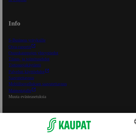
Info
S-Business yrityksille
Oiva-raportit
Osuuskauppojen yhteystiedot
Tilaus- ja toimitusehdot
Tietosuojakäytäntö
Palvelun käyttöehdot
Saavutettavuus
Mobiilisovelluksen saavutettavuus
Mainostajalle
Muuta evästeasetuksia
S-ryhmän palvelut