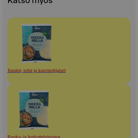
Katso myös
Juustot, tofut ja kasvipohjaiset
Ruoka- ja herkuttelujuustot