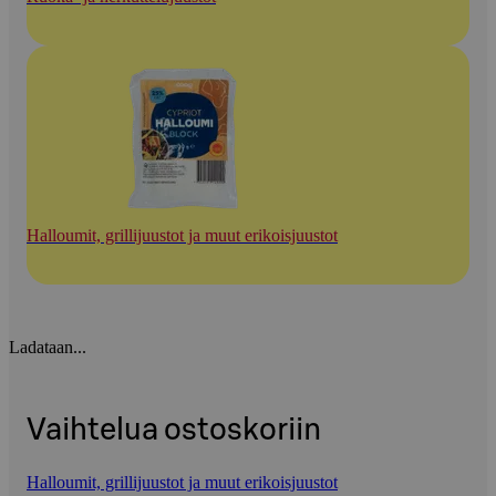
Halloumit, grillijuustot ja muut erikoisjuustot
Ladataan...
Vaihtelua ostoskoriin
Halloumit, grillijuustot ja muut erikoisjuustot