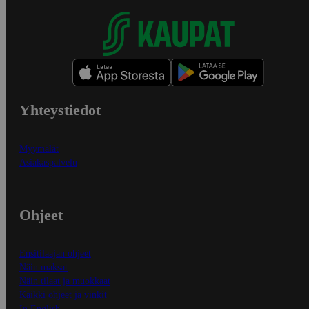
Yhteystiedot
Myymälät
Asiakaspalvelu
Ohjeet
Ensitilaajan ohjeet
Näin maksat
Näin tilaat ja muokkaat
Kaikki ohjeet ja vinkit
In English