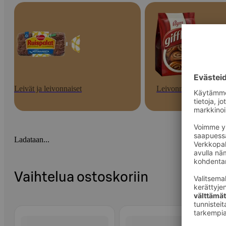
Leivät ja leivonnaiset
Leivonnaiset
Ladataan...
Vaihtelua ostoskoriin
Ohita listaus