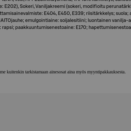
e: E202), Sokeri, Vaniljakreemi (sokeri, modifioitu perunatärk
tamisainevalmiste: E404, E450, E339; riisitärkkelys; suola; arom
ITOjauhe; emulgointiaine: soijalesitiini; luontainen vanilj
jy: rapsi; paakkuuntumisenestoaine: E170; hapettumisenestoa
lemme kuitenkin tarkistamaan ainesosat aina myös myyntipakkauksesta.