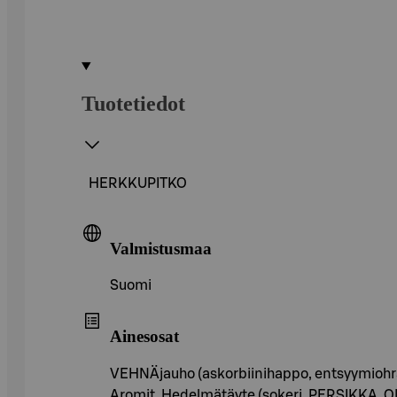
Tuotetiedot
HERKKUPITKO
Valmistusmaa
Suomi
Ainesosat
VEHNÄjauho (askorbiinihappo, entsyymiohr
Aromit, Hedelmätäyte (sokeri, PERSIKKA, 