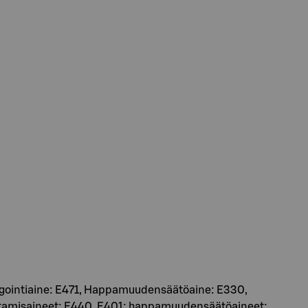
lgointiaine: E471, Happamuudensäätöaine: E330,
ttamisaineet: E440, E401; happamuudensäätöaineet: