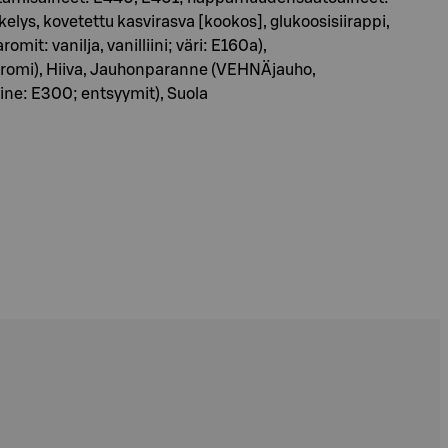
kelys, kovetettu kasvirasva [kookos], glukoosisiirappi,
it: vanilja, vanilliini; väri: E160a),
a-aromi), Hiiva, Jauhonparanne (VEHNÄjauho,
ine: E300; entsyymit), Suola