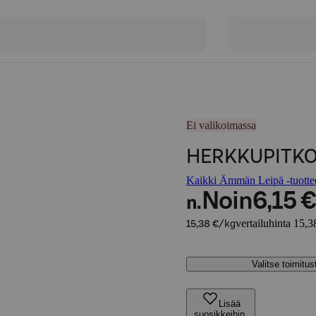
Ei valikoimassa
HERKKUPITK
Kaikki Ämmän Leipä -tuotte
Noin
6,15 €
n.
vertailuhinta 15,3
15,38 €/kg
Valitse toimitu
Lisää
suosikkeihin,