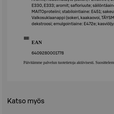
E330, E333; aromit; safloriuute; säilöntäain
MAITOproteiini; stabilointiaine: E451; sakeut
Valkosuklaanappi (sokeri, kaakaovoi, TÄYSMA
dekstroosi; emulgointiaine: E472e; kasviöl
EAN
6409280001778
Päivitämme palvelun tuotetietoja aktiivisesti. Suositte
Katso myös