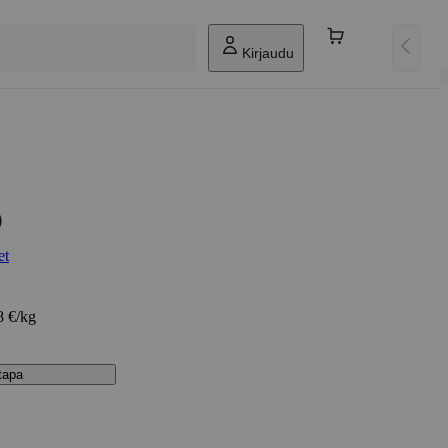
Kirjaudu
O
et
8 €/kg
stapa