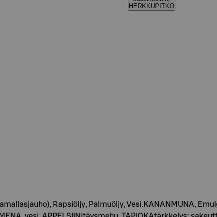
HERKKUPITKO
amallasjauho), Rapsiöljy, Palmuöljy, Vesi.KANANMUNA, Emu
OMENA, vesi, APPELSIINItäysmehu, TAPIOKAtärkkelys; sakeu