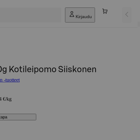
Kirjaudu
0g Kotileipomo Siiskonen
 -tuotteet
4 €/kg
stapa