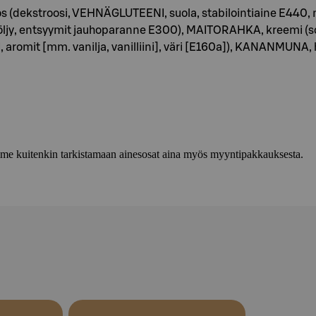
s (dekstroosi, VEHNÄGLUTEENI, suola, stabilointiaine E440, n
iöljy, entsyymit jauhoparanne E300), MAITORAHKA, kreemi (so
, aromit [mm. vanilja, vanilliini], väri [E160a]), KANANMUNA
lemme kuitenkin tarkistamaan ainesosat aina myös myyntipakkauksesta.