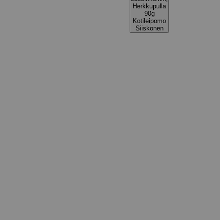
Herkkupulla
90g
Kotileipomo
Siiskonen