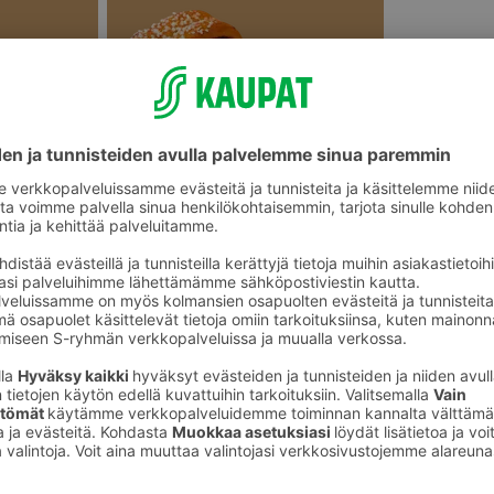
Makeat leivonnaiset