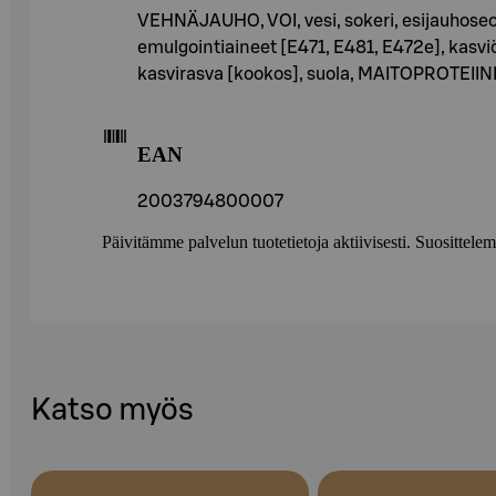
VEHNÄJAUHO, VOI, vesi, sokeri, esijauhoseo
emulgointiaineet [E471, E481, E472e], kasv
kasvirasva [kookos], suola, MAITOPROTEIINI
EAN
2003794800007
Päivitämme palvelun tuotetietoja aktiivisesti. Suositte
Katso myös