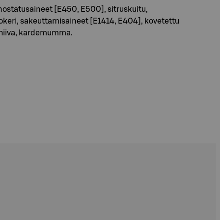
ostatusaineet [E450, E500], sitruskuitu,
keri, sakeuttamisaineet [E1414, E404], kovetettu
, hiiva, kardemumma.