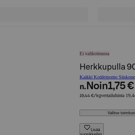
Ei valikoimassa
Herkkupulla 9
Kaikki Kotileipomo Siiskonen
Noin
1,75 €
n.
vertailuhinta 19,4
19,44 €/kg
Valitse toimitu
Lisää
suosikkeihin,