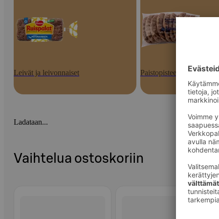
Leivät ja leivonnaiset
Paistopisteen tuotteet
Ladataan...
Vaihtelua ostoskoriin
Ohita listaus