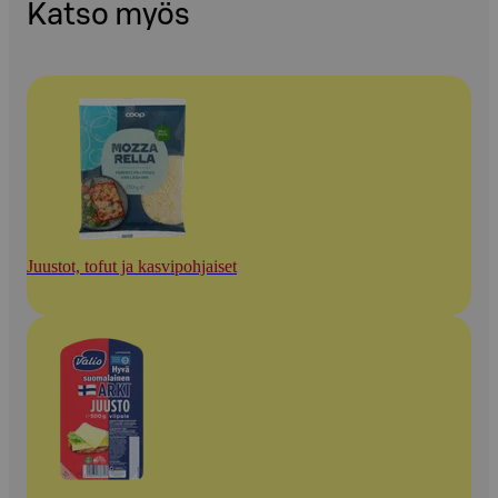
Katso myös
Juustot, tofut ja kasvipohjaiset