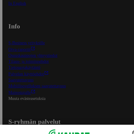
In English
Info
S-Business yrityksille
Oiva-raportit
Osuuskauppojen yhteystiedot
Tilaus- ja toimitusehdot
Tietosuojakäytäntö
Palvelun käyttöehdot
Saavutettavuus
Mobiilisovelluksen saavutettavuus
Mainostajalle
Muuta evästeasetuksia
S-ryhmän palvelut