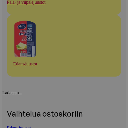
Pala- ja viipalejuustot
Edam-juustot
Ladataan...
Vaihtelua ostoskoriin
Edam-juustot