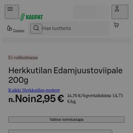
Hyppää sisältöön
Tuotteet
Ei valikoimassa
Herkkutilan Edamjuustoviipale
200g
Kaikki Herkkutilan-tuotteet
vertailuhinta 14,75
Noin
2,95 €
14,75 €/kg
n.
€/kg
Valitse toimitustapa