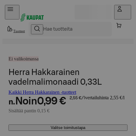
Hyppää sisältöön
Tuotteet
Ei valikoimassa
Herra Hakkarainen
vadelmalimonaadi 0,33L
Kaikki Herra Hakkarainen -tuotteet
vertailuhinta 2,55 €/l
Noin
0,99 €
2,55 €/l
n.
Sisältää pantin 0,15 €
Valitse toimitustapa