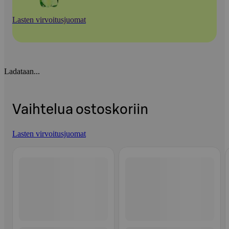
Lasten virvoitusjuomat
Ladataan...
Vaihtelua ostoskoriin
Lasten virvoitusjuomat
Ohita listaus