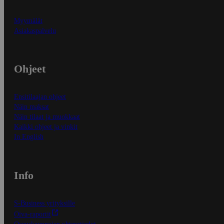
Myymälät
Asiakaspalvelu
Ohjeet
Ensitilaajan ohjeet
Näin maksat
Näin tilaat ja muokkaat
Kaikki ohjeet ja vinkit
In English
Info
S-Business yrityksille
Oiva-raportit