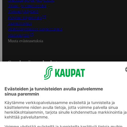
Osuuskauppojen yhteystiedot
Tilaus- ja toimitusehdot
Tietosuojakäytäntö
Palvelun käyttöehdot
Saavutettavuus
Mobiilisovelluksen saavutettavuus
Mainostajalle
Muuta evästeasetuksia
S-ryhmän palvelut
S-ryhmä
Asiakasomistajuus
Yhteishyvä Ruoka -sovellus
S-ostoslista -sovellus
Prisma.fi
Sokos.fi
S-Pankki
Yhteishyvä