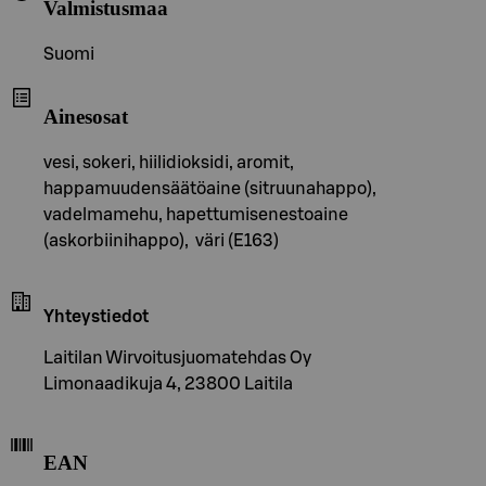
Valmistusmaa
Suomi
Ainesosat
vesi, sokeri, hiilidioksidi, aromit,
happamuudensäätöaine (sitruunahappo),
vadelmamehu, hapettumisenestoaine
(askorbiinihappo), väri (E163)
Yhteystiedot
Laitilan Wirvoitusjuomatehdas Oy
Limonaadikuja 4, 23800 Laitila
EAN