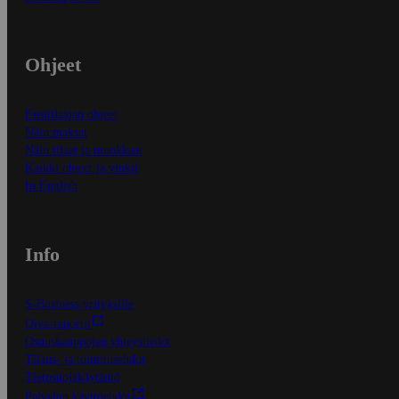
Ohjeet
Ensitilaajan ohjeet
Näin maksat
Näin tilaat ja muokkaat
Kaikki ohjeet ja vinkit
In English
Info
S-Business yrityksille
Oiva-raportit
Osuuskauppojen yhteystiedot
Tilaus- ja toimitusehdot
Tietosuojakäytäntö
Palvelun käyttöehdot