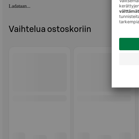
Ladataan...
Vaihtelua ostoskoriin
Ohita listaus