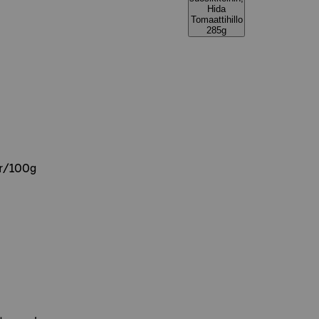
Hida
Tomaattihillo
285g
gr/100g