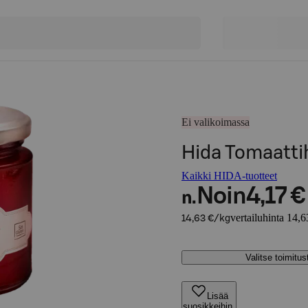
Ei valikoimassa
Hida Tomaattih
Kaikki HIDA-tuotteet
Noin
4,17 €
n.
vertailuhinta 14,6
14,63 €/kg
Valitse toimitu
Lisää
suosikkeihin,