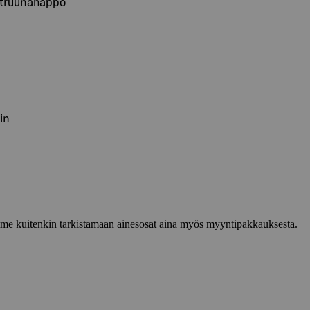
 sitruunahappo
in
lemme kuitenkin tarkistamaan ainesosat aina myös myyntipakkauksesta.