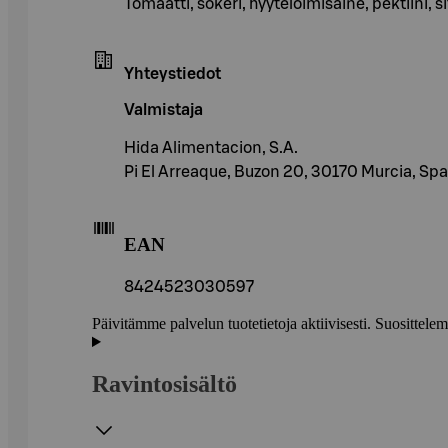
Tomaatti, sokeri, hyytelöimisaine, pektiini,
Yhteystiedot
Valmistaja
Hida Alimentacion, S.A.
Pi El Arreaque, Buzon 20, 30170 Murcia, Spa
EAN
8424523030597
Päivitämme palvelun tuotetietoja aktiivisesti. Suositte
Ravintosisältö