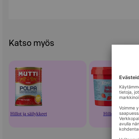
Katso myös
Hillot ja säilykkeet
Hillot