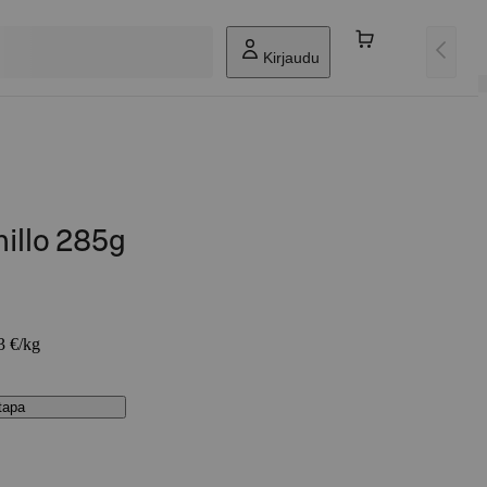
Kirjaudu
illo 285g
3 €/kg
stapa