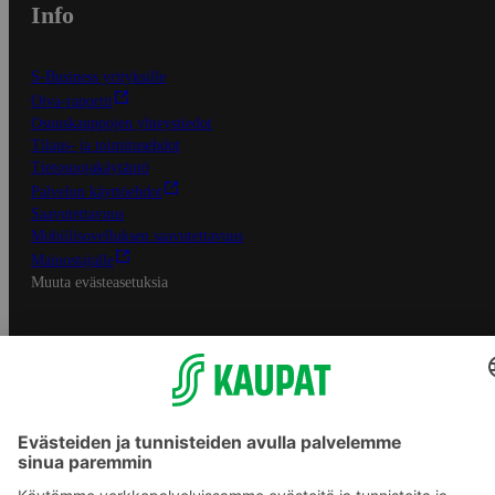
Info
S-Business yrityksille
Oiva-raportit
Osuuskauppojen yhteystiedot
Tilaus- ja toimitusehdot
Tietosuojakäytäntö
Palvelun käyttöehdot
Saavutettavuus
Mobiilisovelluksen saavutettavuus
Mainostajalle
Muuta evästeasetuksia
S-ryhmän palvelut
S-ryhmä
Asiakasomistajuus
Yhteishyvä Ruoka -sovellus