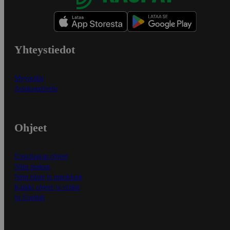
Yhteystiedot
Myymälät
Asiakaspalvelu
Ohjeet
Ensitilaajan ohjeet
Näin maksat
Näin tilaat ja muokkaat
Kaikki ohjeet ja vinkit
In English