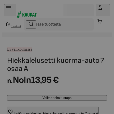
Hyppää sisältöön
Tuotteet
Ei valikoimassa
Hiekkalelusetti kuorma-auto 7
osaa A
Noin
13,95 €
n.
Valitse toimitustapa
Lisää suosikkeihin, Hiekkalelusetti kuorma-auto 7 osaa A