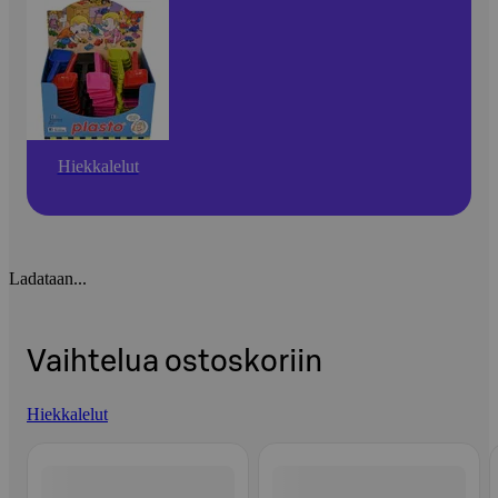
Hiekkalelut
Ladataan...
Vaihtelua ostoskoriin
Hiekkalelut
Ohita listaus