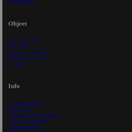
Asiakaspalvelu
Ohjeet
Ensitilaajan ohjeet
Näin maksat
Näin tilaat ja muokkaat
Kaikki ohjeet ja vinkit
In English
Info
S-Business yrityksille
Oiva-raportit
Osuuskauppojen yhteystiedot
Tilaus- ja toimitusehdot
Tietosuojakäytäntö