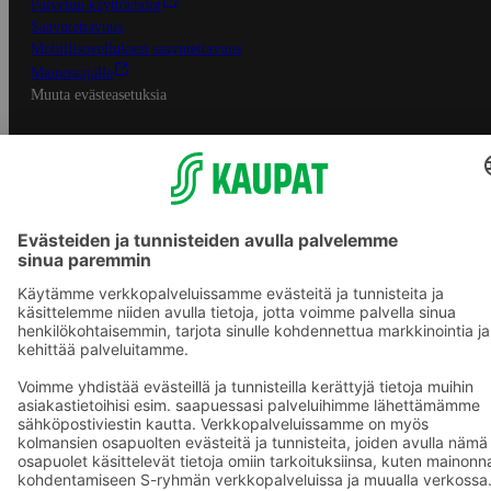
Palvelun käyttöehdot
Saavutettavuus
Mobiilisovelluksen saavutettavuus
Mainostajalle
Muuta evästeasetuksia
S-ryhmän palvelut
S-ryhmä
Asiakasomistajuus
Yhteishyvä Ruoka -sovellus
S-ostoslista -sovellus
Prisma.fi
Sokos.fi
S-Pankki
Yhteishyvä
Sokos Hotels
Raflaamo