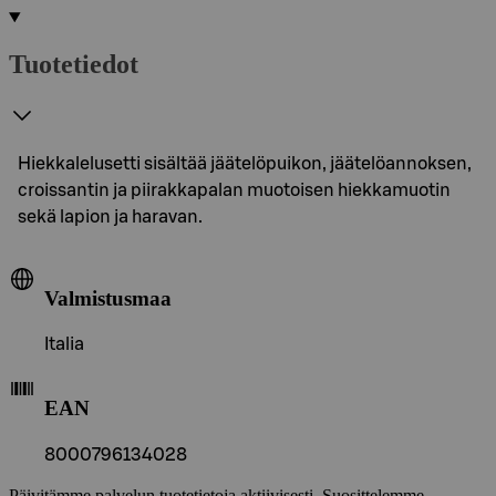
Tuotetiedot
Hiekkalelusetti sisältää jäätelöpuikon, jäätelöannoksen,
croissantin ja piirakkapalan muotoisen hiekkamuotin
sekä lapion ja haravan.
Valmistusmaa
Italia
EAN
8000796134028
Päivitämme palvelun tuotetietoja aktiivisesti. Suosittelemme