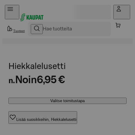
Hyppää sisältöön
Tuotteet
Hiekkalelusetti
Noin
6,95 €
n.
Valitse toimitustapa
Lisää suosikkeihin, Hiekkalelusetti