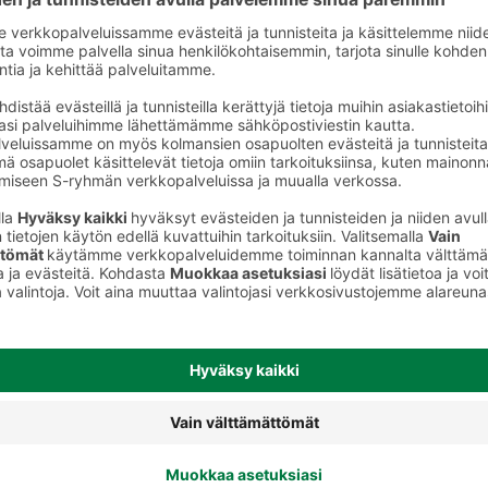
iruoka
Vanukkaat