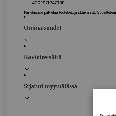
4002971247909
Päivitämme palvelun tuotetietoja aktiivisesti. Suositte
Ominaisuudet
Ravintosisältö
Sijainti myymälässä