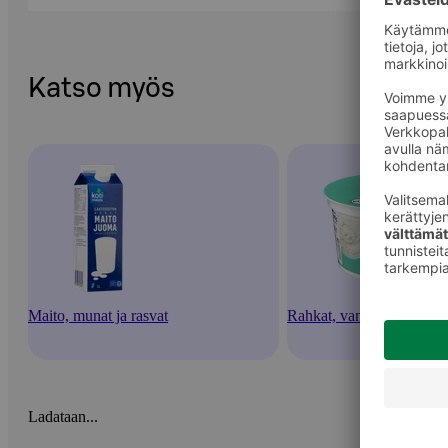
Katso myös
Maito, munat ja rasvat
Rahkat, vanukkaat ja jälk
Ladataan...