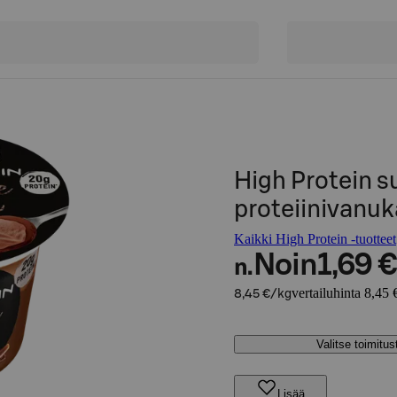
High Protein 
proteiinivanuk
Kaikki High Protein -tuotteet
Noin
1,69 €
n.
vertailuhinta 8,45 
8,45 €/kg
Valitse toimitu
Lisää