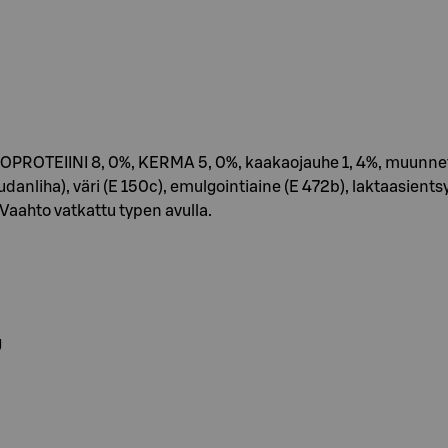
TOPROTEIINI 8, 0%, KERMA 5, 0%, kaakaojauhe 1, 4%, muunnet
audanliha), väri (E 150c), emulgointiaine (E 472b), laktaasien
|Vaahto vatkattu typen avulla.
g