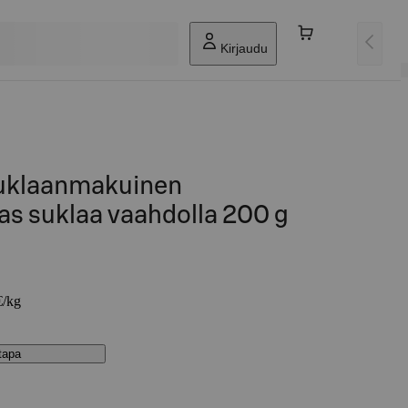
Kirjaudu
suklaanmakuinen
as suklaa vaahdolla 200 g
€/kg
stapa