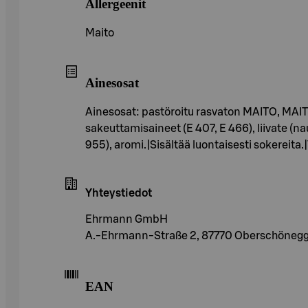
Allergeenit
Maito
Ainesosat
Ainesosat: pastöroitu rasvaton MAITO, MAI
sakeuttamisaineet (E 407, E 466), liivate (n
955), aromi.|Sisältää luontaisesti sokereita.
Yhteystiedot
Ehrmann GmbH
A.-Ehrmann-Straße 2, 87770 Oberschöneg
EAN