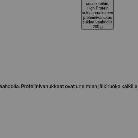
suosikkeihin,
High Protein
suklaanmakuinen
proteiinivanukas
suklaa vaahdolla
200 g
ahdolla. Proteiinivanukkaat ovat unelmien jälkiruoka kaikill