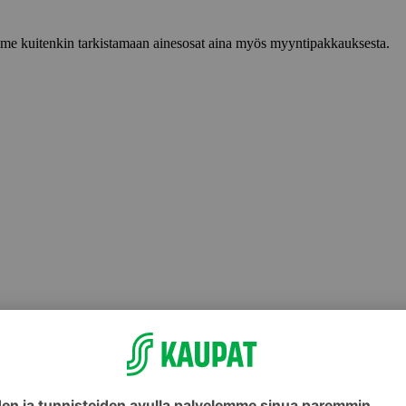
lemme kuitenkin tarkistamaan ainesosat aina myös myyntipakkauksesta.