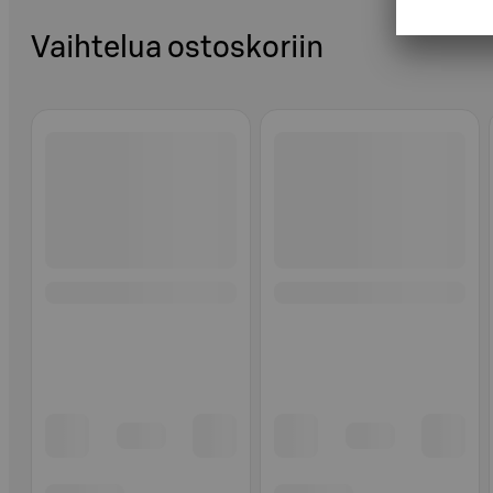
Vaihtelua ostoskoriin
Ohita listaus