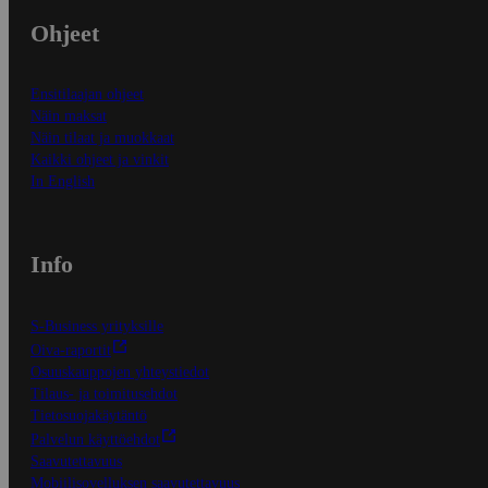
Ohjeet
Ensitilaajan ohjeet
Näin maksat
Näin tilaat ja muokkaat
Kaikki ohjeet ja vinkit
In English
Info
S-Business yrityksille
Oiva-raportit
Osuuskauppojen yhteystiedot
Tilaus- ja toimitusehdot
Tietosuojakäytäntö
Palvelun käyttöehdot
Saavutettavuus
Mobiilisovelluksen saavutettavuus