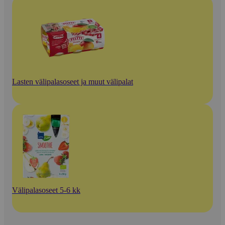
Lasten välipalasoseet ja muut välipalat
Välipalasoseet 5-6 kk