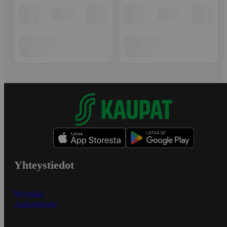
Yhteystiedot
Myymälät
Asiakaspalvelu