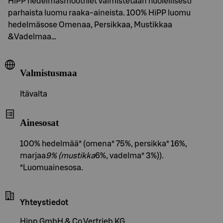
HiPP hedelmäsmoothiet valmistetaan huolellisesti
parhaista luomu raaka-aineista. 100% HiPP luomu
hedelmäsose Omenaa, Persikkaa, Mustikkaa
&Vadelmaa…
Valmistusmaa
Itävalta
Ainesosat
100% hedelmää* (omena* 75%, persikka* 16%,
marjaa
9% (mustikka
6%, vadelma* 3%)).
*Luomuainesosa.
Yhteystiedot
Hipp GmbH & Co Vertrieb KG