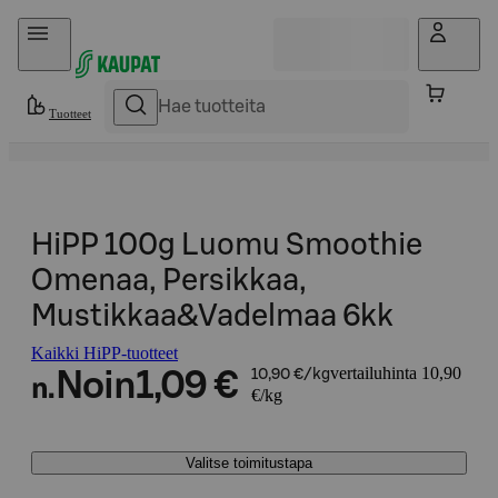
Hyppää sisältöön
Tuotteet
HiPP 100g Luomu Smoothie
Omenaa, Persikkaa,
Mustikkaa&Vadelmaa 6kk
Kaikki HiPP-tuotteet
vertailuhinta 10,90
Noin
1,09 €
10,90 €/kg
n.
€/kg
Valitse toimitustapa