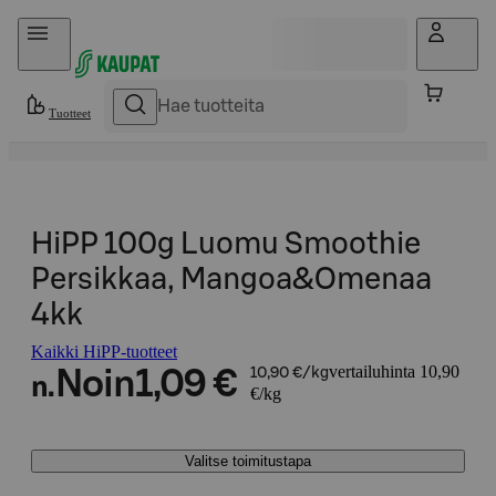
Hyppää sisältöön
Tuotteet
HiPP 100g Luomu Smoothie
Persikkaa, Mangoa&Omenaa
4kk
Kaikki HiPP-tuotteet
vertailuhinta 10,90
Noin
1,09 €
10,90 €/kg
n.
€/kg
Valitse toimitustapa