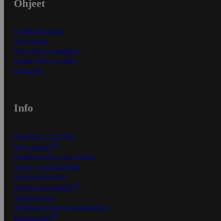
Ohjeet
Ensitilaajan ohjeet
Näin maksat
Näin tilaat ja muokkaat
Kaikki ohjeet ja vinkit
In English
Info
S-Business yrityksille
Oiva-raportit
Osuuskauppojen yhteystiedot
Tilaus- ja toimitusehdot
Tietosuojakäytäntö
Palvelun käyttöehdot
Saavutettavuus
Mobiilisovelluksen saavutettavuus
Mainostajalle