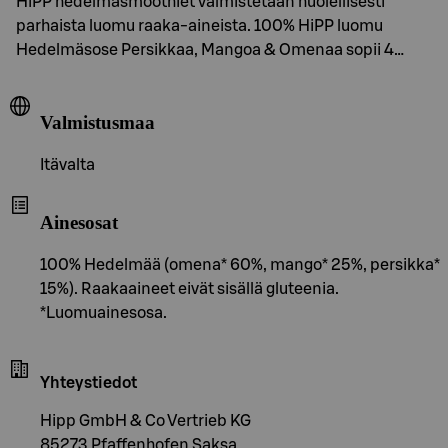
HiPP hedelmäsmoothiet valmistetaan huolellisesti
parhaista luomu raaka-aineista. 100% HiPP luomu
Hedelmäsose Persikkaa, Mangoa & Omenaa sopii 4…
Valmistusmaa
Itävalta
Ainesosat
100% Hedelmää (omena* 60%, mango* 25%, persikka*
15%). Raakaaineet eivät sisällä gluteenia.
*Luomuainesosa.
Yhteystiedot
Hipp GmbH & Co Vertrieb KG
85273 Pfaffenhofen Saksa