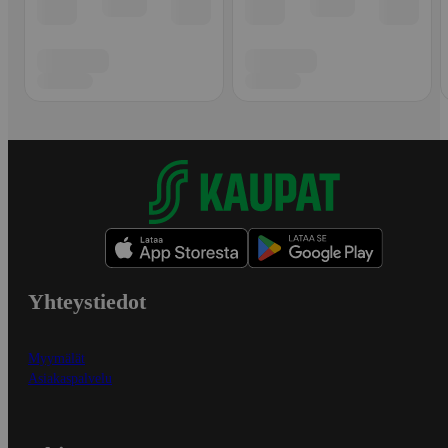
Yhteystiedot
Myymälät
Asiakaspalvelu