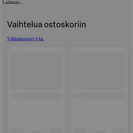
Ladataan...
Vaihtelua ostoskoriin
Välipalasoseet 4 kk
Ohita listaus