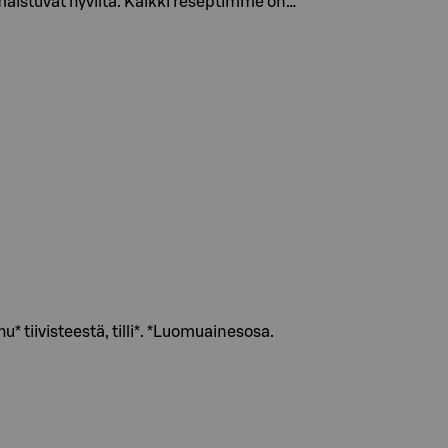
 maistuvat hyviltä. Kaikki reseptimme on…
u* tiivisteestä, tilli*. *Luomuainesosa.