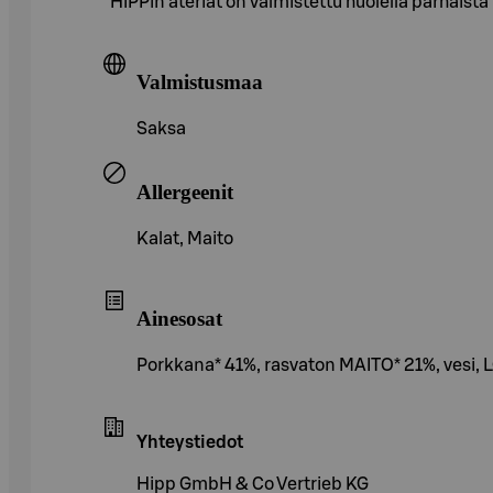
HiPPin ateriat on valmistettu huolella parhaist
Valmistusmaa
Saksa
Allergeenit
Kalat, Maito
Ainesosat
Porkkana* 41%, rasvaton MAITO* 21%, vesi, LOHI
Yhteystiedot
Hipp GmbH & Co Vertrieb KG