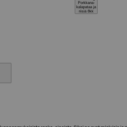
Porkkana-
kalapataa ja
riisiä 8kk