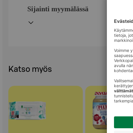
Sijainti myymälässä
Katso myös