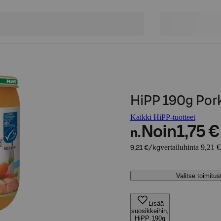
HiPP 190g Pork
Kaikki HiPP-tuotteet
Noin
1,75 €
n.
vertailuhinta 9,21 
9,21 €/kg
Valitse toimitu
Lisää
suosikkeihin,
HiPP 190g