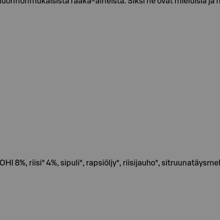
a luonnonmukaisista raaka-aineista. Siksi ne ovat mieluisia ja
 8%, riisi* 4%, sipuli*, rapsiöljy*, riisijauho*, sitruunatäysmeh