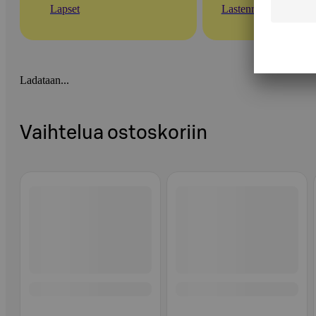
Lapset
Lastenruoat
Ladataan...
Vaihtelua ostoskoriin
Ohita listaus