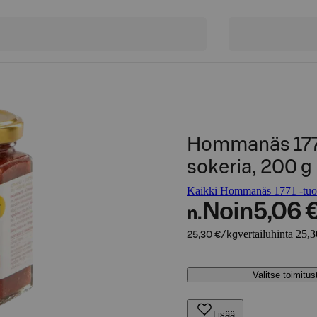
Hommanäs 1771
sokeria, 200 g
Kaikki Hommanäs 1771 -tuot
Noin
5,06 
n.
vertailuhinta 25,
25,30 €/kg
Valitse toimitu
Lisää