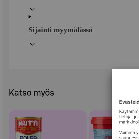
Sijainti myymälässä
Katso myös