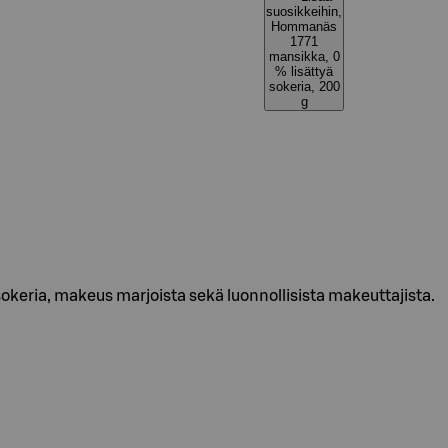
suosikkeihin,
Hommanäs
1771
mansikka, 0
% lisättyä
sokeria, 200
g
keria, makeus marjoista sekä luonnollisista makeuttajista.