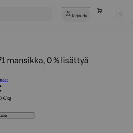
Kirjaudu
 mansikka, 0 % lisättyä
teet
€
30 €/kg
stapa