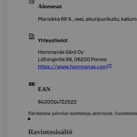
Ainesosat
Mansikka 69 % , vesi, sikurijuurikuitu, kali
Yhteystiedot
Hommanäs Gård Oy
Löfvingintie 98, 06200 Porvoo
https://www.hommanas.com
EAN
6430014722522
Päivitämme palvelun tuotetietoja aktiivisesti. Suositte
Ravintosisältö