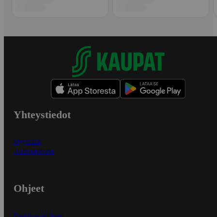
Yhteystiedot
Myymälät
Asiakaspalvelu
Ohjeet
Ensitilaajan ohjeet