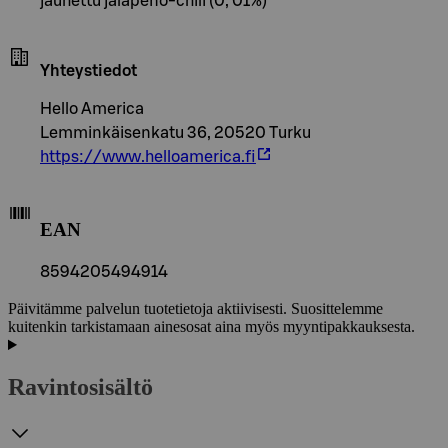
jauhettu jalapeno-chili (0, 01%)
Yhteystiedot
Hello America
Lemminkäisenkatu 36, 20520 Turku
https://www.helloamerica.fi
EAN
8594205494914
Päivitämme palvelun tuotetietoja aktiivisesti. Suosittelemme
kuitenkin tarkistamaan ainesosat aina myös myyntipakkauksesta.
Ravintosisältö