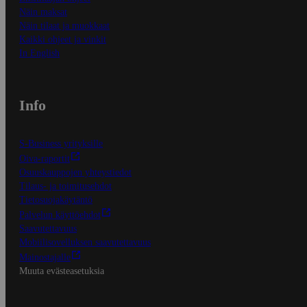
Näin maksat
Näin tilaat ja muokkaat
Kaikki ohjeet ja vinkit
In English
Info
S-Business yrityksille
Oiva-raportit
Osuuskauppojen yhteystiedot
Tilaus- ja toimitusehdot
Tietosuojakäytäntö
Palvelun käyttöehdot
Saavutettavuus
Mobiilisovelluksen saavutettavuus
Mainostajalle
Muuta evästeasetuksia