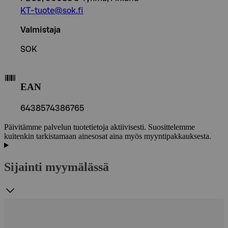
KT-tuote@sok.fi
Valmistaja
SOK
EAN
6438574386765
Päivitämme palvelun tuotetietoja aktiivisesti. Suosittelemme
kuitenkin tarkistamaan ainesosat aina myös myyntipakkauksesta.
Sijainti myymälässä