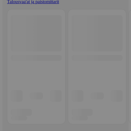
Talousvaa'at ja paistomittarit
Ohita listaus