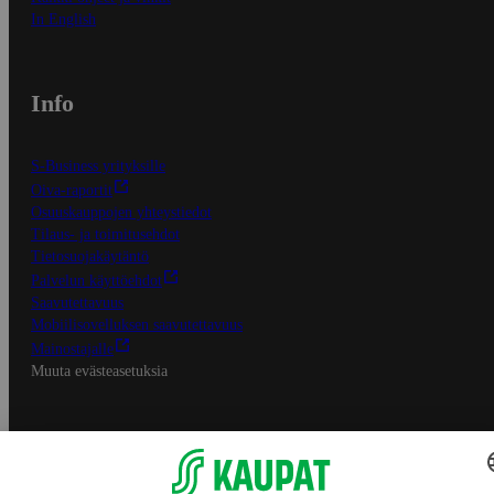
In English
Info
S-Business yrityksille
Oiva-raportit
Osuuskauppojen yhteystiedot
Tilaus- ja toimitusehdot
Tietosuojakäytäntö
Palvelun käyttöehdot
Saavutettavuus
Mobiilisovelluksen saavutettavuus
Mainostajalle
Muuta evästeasetuksia
S-ryhmän palvelut