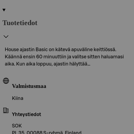
Tuotetiedot
House ajastin Basic on kätevä apuväline keittiössä.
Käännä ensin 60 minuuttiin ja valitse sitten haluamasi
aika. Kun aika loppuu, ajastin hälyttää…
Valmistusmaa
Kiina
Yhteystiedot
SOK
PL 35, 00088 S-ryhmä, Finland