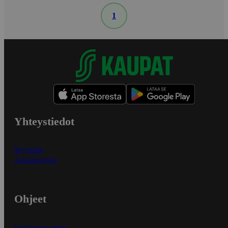
1
Yhteystiedot
Myymälät
Asiakaspalvelu
Ohjeet
Ensitilaajan ohjeet