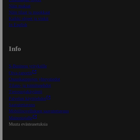
Näin maksat
Näin tilaat ja muokkaat
Kaikki ohjeet ja vinkit
In English
Info
S-Business yrityksille
Oiva-raportit
Osuuskauppojen yhteystiedot
Tilaus- ja toimitusehdot
Tietosuojakäytäntö
Palvelun käyttöehdot
Saavutettavuus
Mobiilisovelluksen saavutettavuus
Mainostajalle
Muuta evästeasetuksia