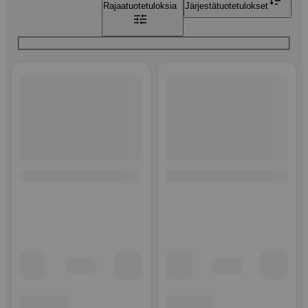
Rajaa
tuotetuloksia
Järjestä
tuotetulokset