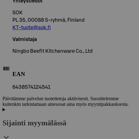
Yhteystiedot
SOK
PL 35, 00088 S-ryhmä, Finland
KT-tuote@sok.fi
Valmistaja
Ningbo Beefit Kitchenware Co., Ltd
EAN
6438574124541
Päivitämme palvelun tuotetietoja aktiivisesti. Suosittelemme
kuitenkin tarkistamaan ainesosat aina myös myyntipakkauksesta.
Sijainti myymälässä