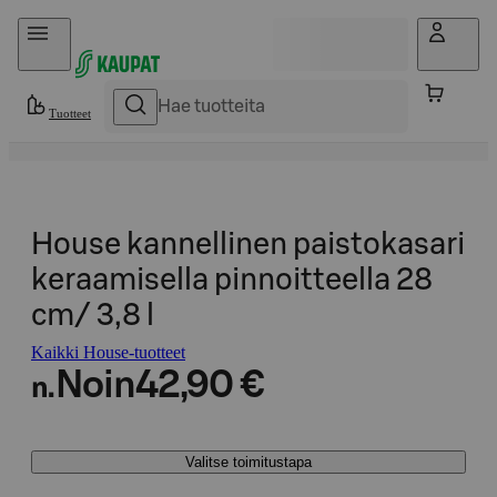
Hyppää sisältöön
Tuotteet
House kannellinen paistokasari
keraamisella pinnoitteella 28
cm/ 3,8 l
Kaikki House-tuotteet
Noin
42,90 €
n.
Valitse toimitustapa