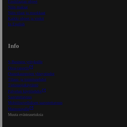
Ensitilaajan ohjeet
Näin maksat
Näin tilaat ja muokkaat
Kaikki ohjeet ja vinkit
In English
Info
S-Business yrityksille
Oiva-raportit
Osuuskauppojen yhteystiedot
Tilaus- ja toimitusehdot
Tietosuojakäytäntö
Palvelun käyttöehdot
Saavutettavuus
Mobiilisovelluksen saavutettavuus
Mainostajalle
Muuta evästeasetuksia