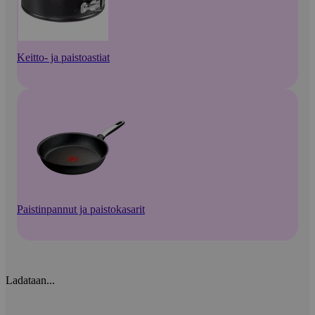
Keitto- ja paistoastiat
Paistinpannut ja paistokasarit
Ladataan...