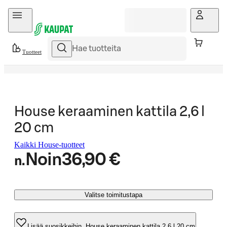
Hyppää sisältöön
Tuotteet
House keraaminen kattila 2,6 l
20 cm
Kaikki House-tuotteet
Noin
36,90 €
n.
Valitse toimitustapa
Lisää suosikkeihin, House keraaminen kattila 2,6 l 20 cm