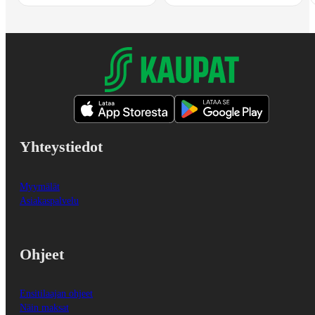
Yhteystiedot
Myymälät
Asiakaspalvelu
Ohjeet
Ensitilaajan ohjeet
Näin maksat