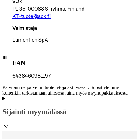
SOK
PL 35, 00088 S-ryhmä, Finland
KT-tuote@sok.fi
Valmistaja
Lumenflon SpA
EAN
6438460981197
Päivitämme palvelun tuotetietoja aktiivisesti. Suosittelemme
kuitenkin tarkistamaan ainesosat aina myös myyntipakkauksesta.
Sijainti myymälässä