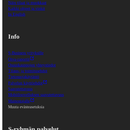
Näin tilaat ja muokkaat
Kaikki ohjeet ja vinkit
In English
Info
S-Business yrityksille
Oiva-raportit
Osuuskauppojen yhteystiedot
Tilaus- ja toimitusehdot
Tietosuojakäytäntö
Palvelun käyttöehdot
Saavutettavuus
Mobiilisovelluksen saavutettavuus
Mainostajalle
Muuta evästeasetuksia
S-ryhmän palvelut