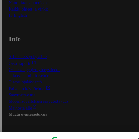
Näin tilaat ja muokkaat
Kaikki ohjeet ja vinkit
In English
Info
S-Business yrityksille
Oiva-raportit
Osuuskauppojen yhteystiedot
Tilaus- ja toimitusehdot
Tietosuojakäytäntö
Palvelun käyttöehdot
Saavutettavuus
Mobiilisovelluksen saavutettavuus
Mainostajalle
Muuta evästeasetuksia
S-ryhmän palvelut