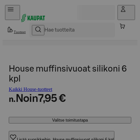
Hyppää sisältöön
Tuotteet
House muffinsivuoat silikoni 6
kpl
Kaikki House-tuotteet
Noin
7,95 €
n.
Valitse toimitustapa
Lisää suosikkeihin, House muffinsivuoat silikoni 6 kpl