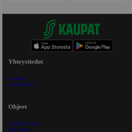
Yhteystiedot
Myymälät
Asiakaspalvelu
Ohjeet
Ensitilaajan ohjeet
Näin maksat