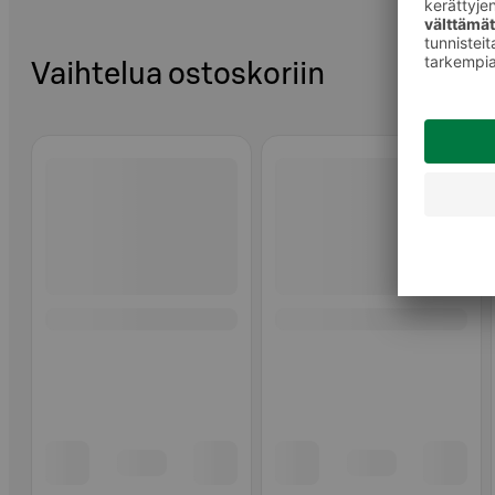
Vaihtelua ostoskoriin
Ohita listaus