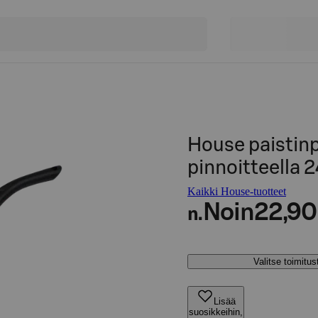
House paistin
pinnoitteella 
Kaikki House-tuotteet
Noin
22,90
n.
Valitse toimitu
Lisää
suosikkeihin,