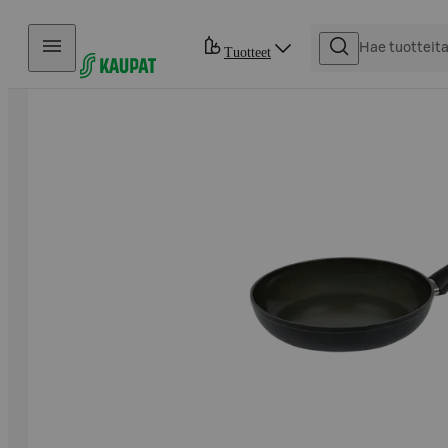
Hyppää sisältöön
Tuotteet