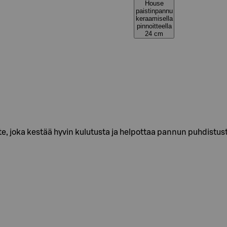
House
paistinpannu
keraamisella
pinnoitteella
24 cm
 joka kestää hyvin kulutusta ja helpottaa pannun puhdistusta