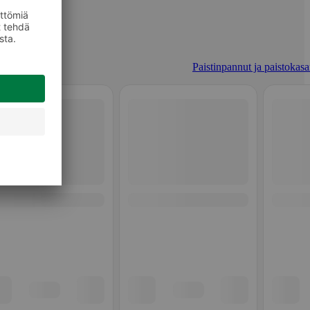
Paistinpannut ja paistokasar