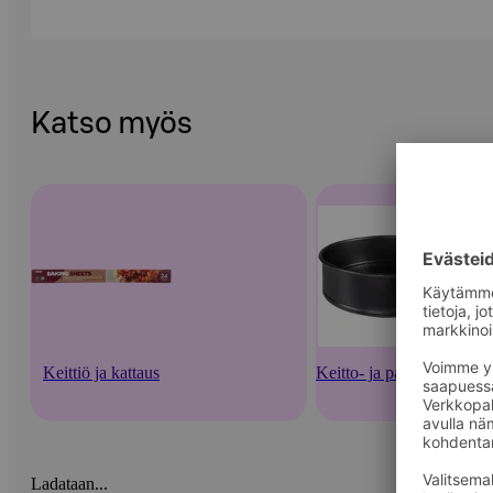
Katso myös
Keittiö ja kattaus
Keitto- ja paistoastiat
Ladataan...