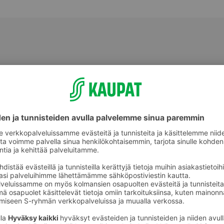
Paistinpannut ja paistokasarit