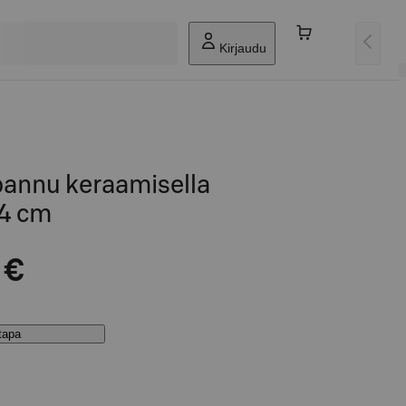
Kirjaudu
pannu keraamisella
24 cm
 €
stapa