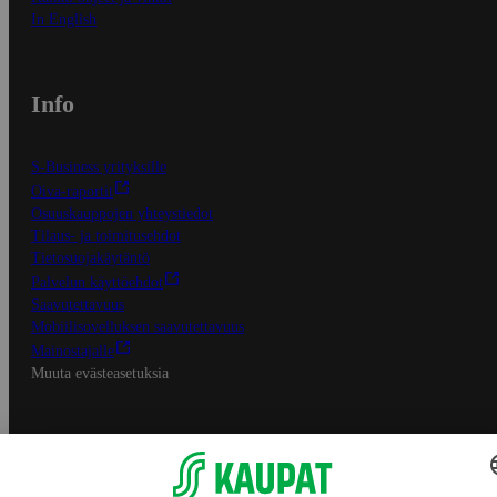
In English
Info
S-Business yrityksille
Oiva-raportit
Osuuskauppojen yhteystiedot
Tilaus- ja toimitusehdot
Tietosuojakäytäntö
Palvelun käyttöehdot
Saavutettavuus
Mobiilisovelluksen saavutettavuus
Mainostajalle
Muuta evästeasetuksia
S-ryhmän palvelut