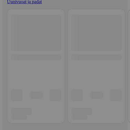
Uunivuoat ja padat
Ohita listaus