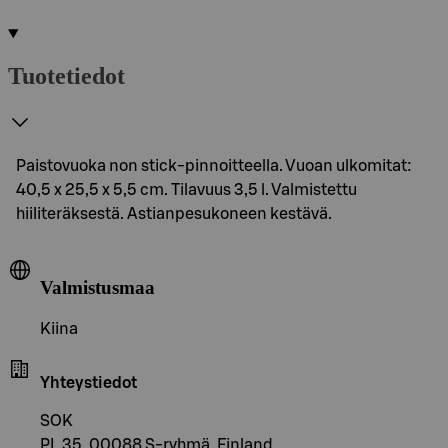
Tuotetiedot
Paistovuoka non stick-pinnoitteella. Vuoan ulkomitat:
40,5 x 25,5 x 5,5 cm. Tilavuus 3,5 l. Valmistettu
hiiliteräksestä. Astianpesukoneen kestävä.
Valmistusmaa
Kiina
Yhteystiedot
SOK
PL 35, 00088 S-ryhmä, Finland