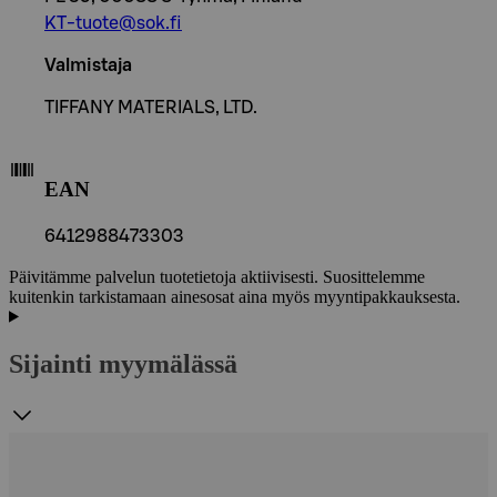
KT-tuote@sok.fi
Valmistaja
TIFFANY MATERIALS, LTD.
EAN
6412988473303
Päivitämme palvelun tuotetietoja aktiivisesti. Suosittelemme
kuitenkin tarkistamaan ainesosat aina myös myyntipakkauksesta.
Sijainti myymälässä