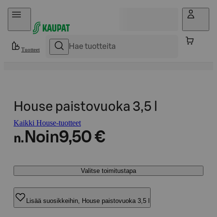
Hyppää sisältöön
Tuotteet
House paistovuoka 3,5 l
Kaikki House-tuotteet
Noin
9,50 €
n.
Valitse toimitustapa
Lisää suosikkeihin, House paistovuoka 3,5 l