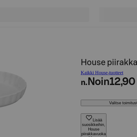
House piirakk
Kaikki House-tuotteet
Noin
12,90
n.
Valitse toimitu
Lisää
suosikkeihin,
House
piirakkavuoka