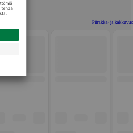
Piirakka- ja kakkuvuo