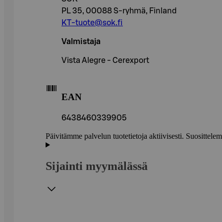
PL 35, 00088 S-ryhmä, Finland
KT-tuote@sok.fi
Valmistaja
Vista Alegre - Cerexport
EAN
6438460339905
Päivitämme palvelun tuotetietoja aktiivisesti. Suositte
Sijainti myymälässä