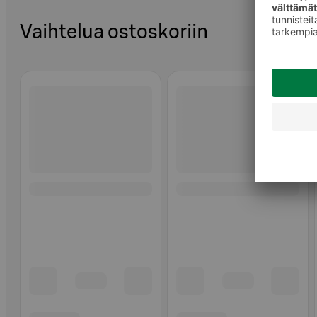
Vaihtelua ostoskoriin
Ohita listaus