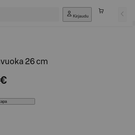
Kirjaudu
avuoka 26 cm
 €
stapa