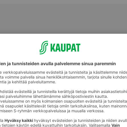
Piirakka- ja kakkuvuoat