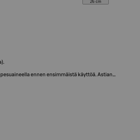
26 cm
).
anpesuaineella ennen ensimmäistä käyttöä. Astian…