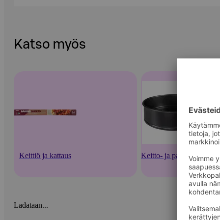
Katso myös
Keittiö ja kattaus
Keitto- ja paistoastiat
Ladataan...