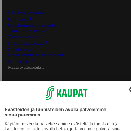
S-Business yrityksille
Oiva-raportit
Osuuskauppojen yhteystiedot
Tilaus- ja toimitusehdot
Tietosuojakäytäntö
Palvelun käyttöehdot
Saavutettavuus
Mobiilisovelluksen saavutettavuus
Mainostajalle
Muuta evästeasetuksia
S-ryhmän palvelut
S-ryhmä
Asiakasomistajuus
Yhteishyvä Ruoka -sovellus
S-ostoslista -sovellus