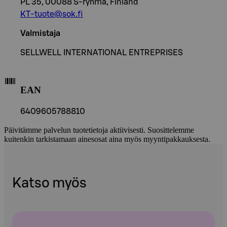
PL 35, 00088 S-ryhmä, Finland
KT-tuote@sok.fi
Valmistaja
SELLWELL INTERNATIONAL ENTREPRISES
EAN
6409605788810
Päivitämme palvelun tuotetietoja aktiivisesti. Suosittelemme
kuitenkin tarkistamaan ainesosat aina myös myyntipakkauksesta.
Katso myös