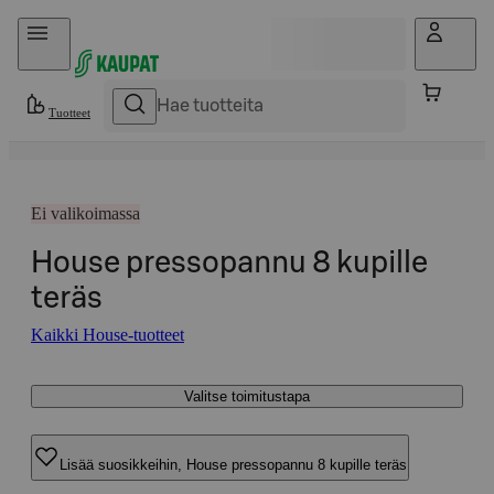
Hyppää sisältöön
Tuotteet
Ei valikoimassa
House pressopannu 8 kupille
teräs
Kaikki House-tuotteet
Valitse toimitustapa
Lisää suosikkeihin, House pressopannu 8 kupille teräs